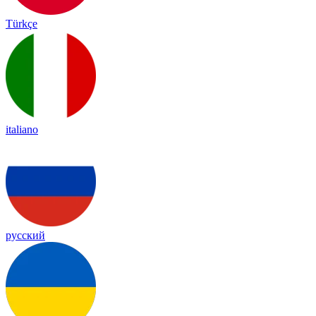
Türkçe
italiano
русский