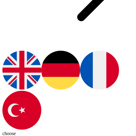
choose