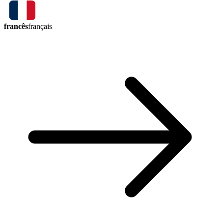
francês
français