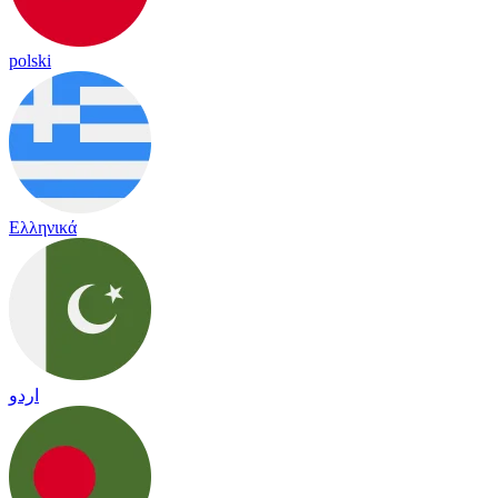
polski
Ελληνικά
اردو