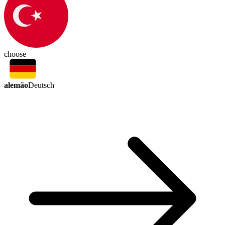
choose
alemão
Deutsch