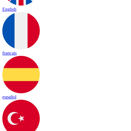
English
français
español