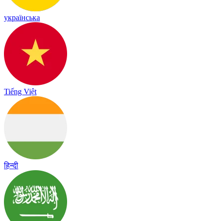
українська
Tiếng Việt
हिन्दी