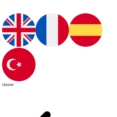
choose