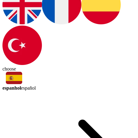
choose
espanhol
español