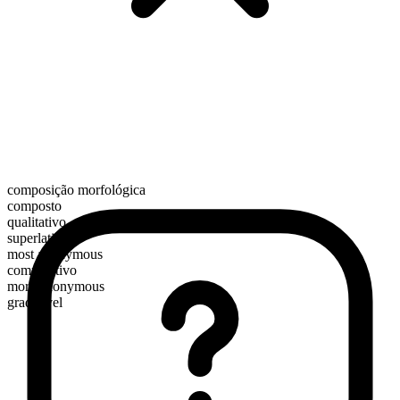
composição morfológica
composto
qualitativo
superlativo
most anonymous
comparativo
more anonymous
graduável