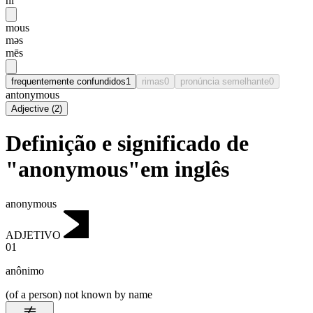
ni
mous
məs
mēs
frequentemente confundidos
1
rimas
0
pronúncia semelhante
0
antonymous
Adjective
(
2
)
Definição e significado de
"anonymous"em inglês
anonymous
ADJETIVO
01
anônimo
(of a person) not known by name