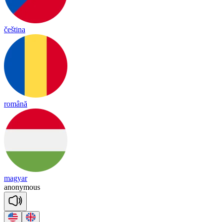
čeština
română
magyar
a
no
ny
mous