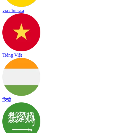
українська
Tiếng Việt
हिन्दी