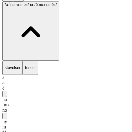
/ə.ˈnɒ.nɪ.məs/
or /ē.no.ni.mēs/
stavelser
fonem
a
ə
ē
no
ˈnɒ
no
ny
nɪ