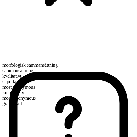
morfologisk sammansättning
sammansättning
kvalitativt
superlativ
most anonymous
komparativ
more anonymous
graderbart