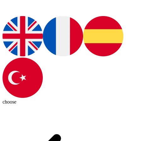
choose