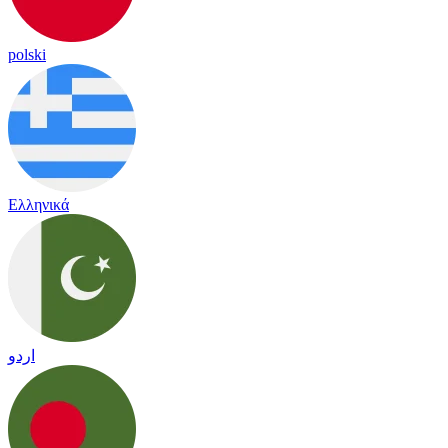
polski
Ελληνικά
اردو