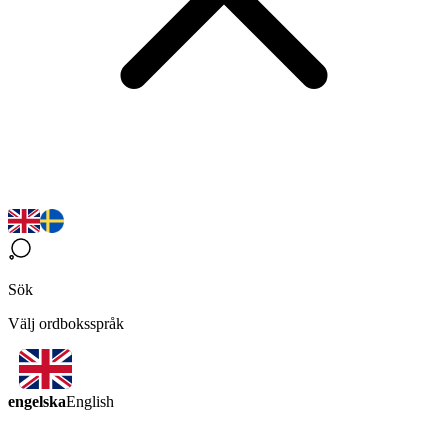
Sök
Välj ordboksspråk
engelska
English