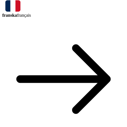
franska
français