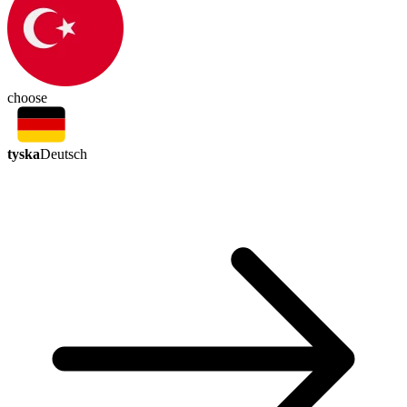
choose
tyska
Deutsch