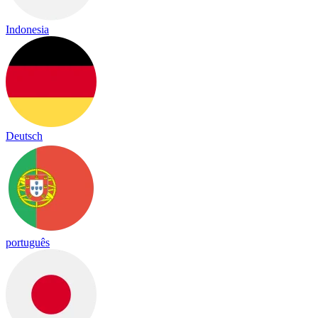
Indonesia
Deutsch
português