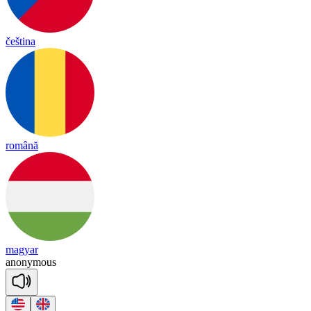
čeština
română
magyar
a
no
ny
mous