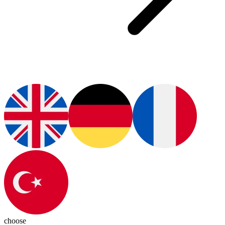
choose