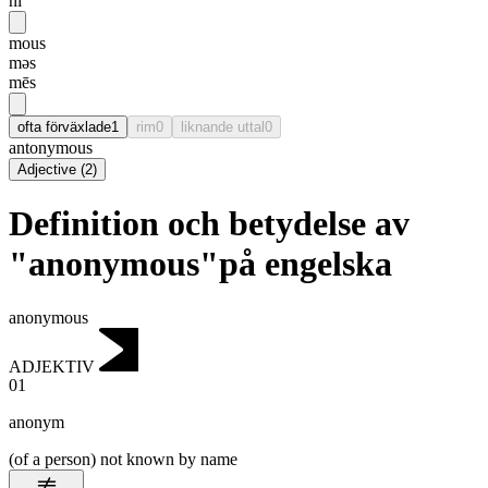
ni
mous
məs
mēs
ofta förväxlade
1
rim
0
liknande uttal
0
antonymous
Adjective
(
2
)
Definition och betydelse av
"anonymous"på engelska
anonymous
ADJEKTIV
01
anonym
(of a person) not known by name