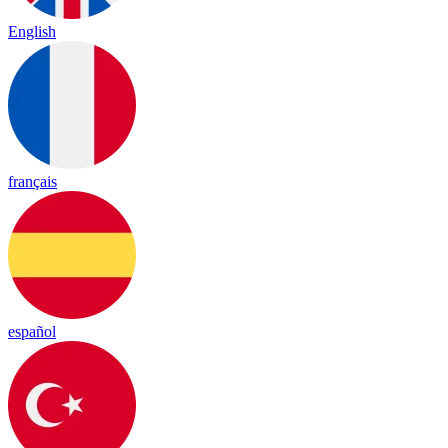
English
français
español