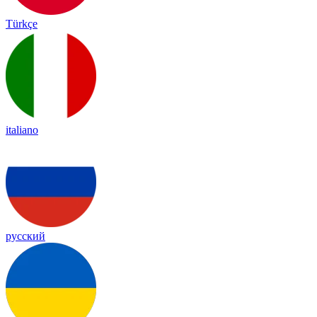
Türkçe
italiano
русский