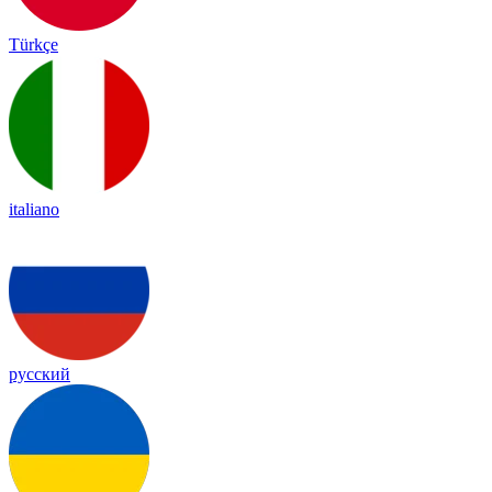
Türkçe
italiano
русский