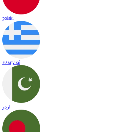
polski
Ελληνικά
اردو