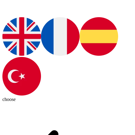
choose