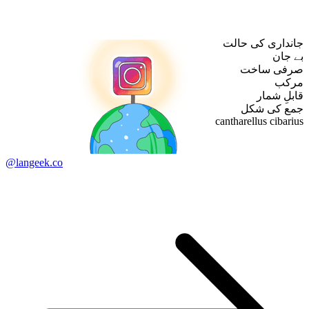
جانداری کی حالت
بے جان
صرفی ساخت
مرکب
قابلِ شمار
جمع کی شکل
cantharellus cibarius
@langeek.co