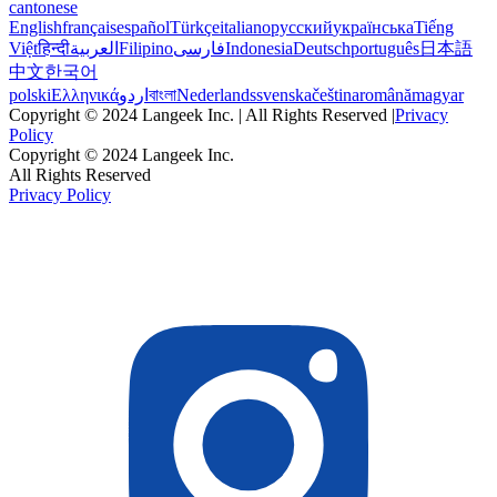
cantonese
English
français
español
Türkçe
italiano
русский
українська
Tiếng
Việt
हिन्दी
العربية
Filipino
فارسی
Indonesia
Deutsch
português
日本語
中文
한국어
polski
Ελληνικά
اردو
বাংলা
Nederlands
svenska
čeština
română
magyar
Copyright © 2024 Langeek Inc. | All Rights Reserved |
Privacy
Policy
Copyright © 2024 Langeek Inc.
All Rights Reserved
Privacy Policy