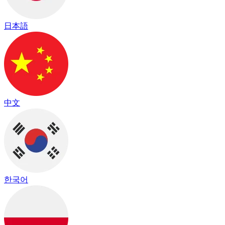
日本語
中文
한국어