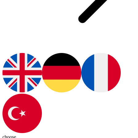
choose