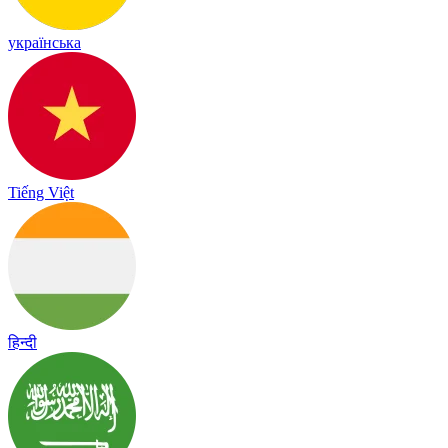
українська
Tiếng Việt
हिन्दी