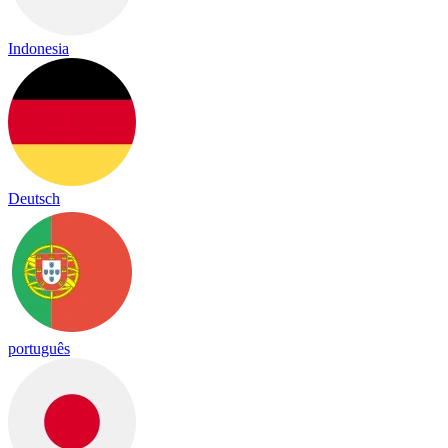
Indonesia
Deutsch
português