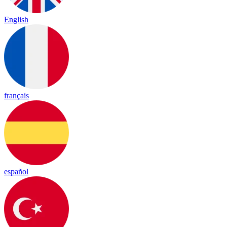
English
français
español