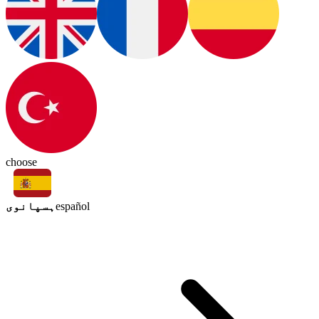
choose
ہسپانوی
español