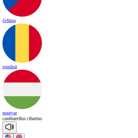
čeština
română
magyar
can
tha
re
llus
ci
ba
rius