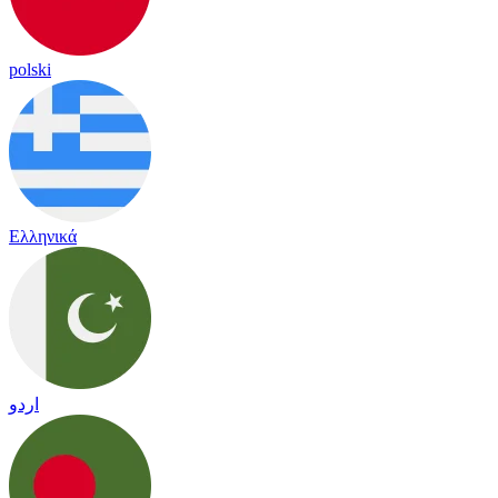
polski
Ελληνικά
اردو