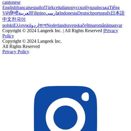
cantonese
English
français
español
Türkçe
italiano
русский
українська
Tiếng
Việt
हिन्दी
العربية
Filipino
فارسی
Indonesia
Deutsch
português
日本語
中文
한국어
polski
Ελληνικά
اردو
বাংলা
Nederlands
svenska
čeština
română
magyar
Copyright © 2024 Langeek Inc. | All Rights Reserved |
Privacy
Policy
Copyright © 2024 Langeek Inc.
All Rights Reserved
Privacy Policy