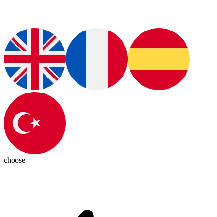
choose