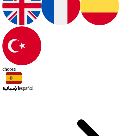
choose
الإسبانية
español