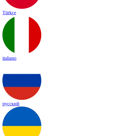
Türkçe
italiano
русский