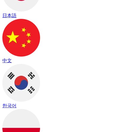
日本語
中文
한국어