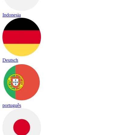
Indonesia
Deutsch
português