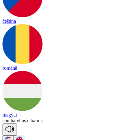
čeština
română
magyar
can
tha
re
llus
ci
ba
rius