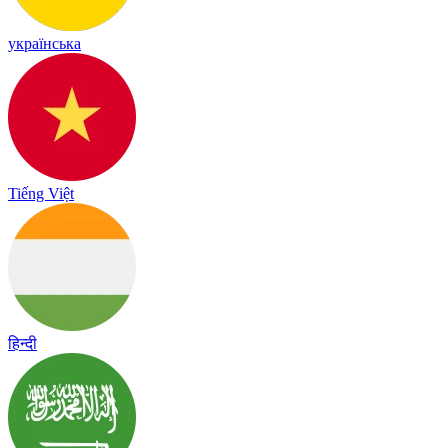
українська
Tiếng Việt
हिन्दी