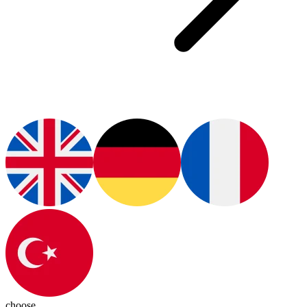
choose