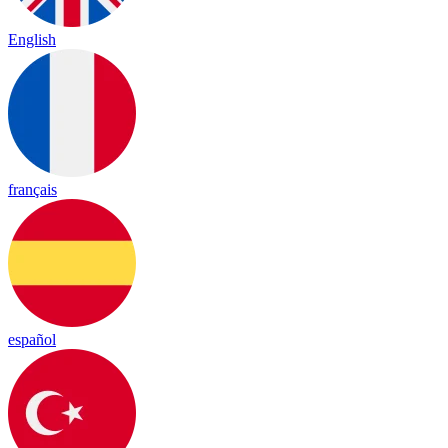
English
français
español