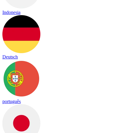
Indonesia
Deutsch
português