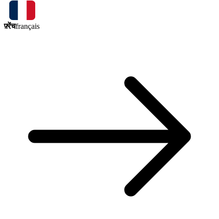
फ़्रेंच
français