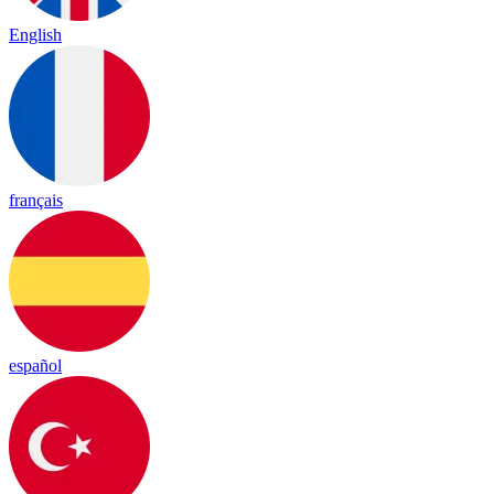
English
français
español