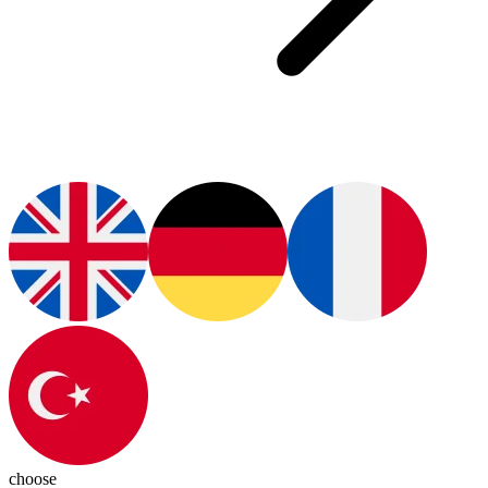
choose