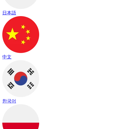
日本語
中文
한국어