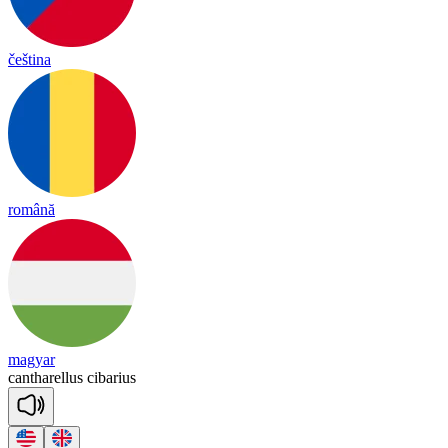
čeština
română
magyar
can
tha
re
llus
ci
ba
rius