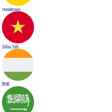
українська
Tiếng Việt
हिन्दी