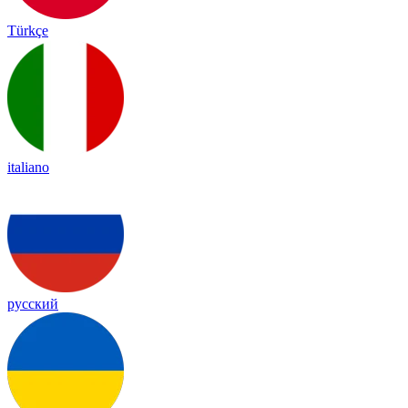
Türkçe
italiano
русский