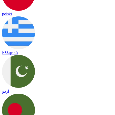
polski
Ελληνικά
اردو