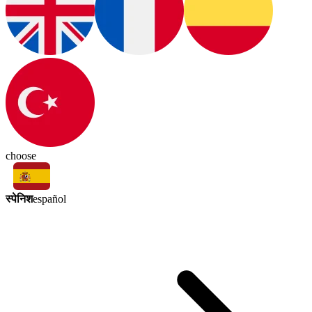
choose
स्पेनिश
español