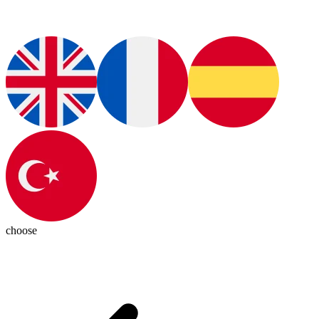
choose