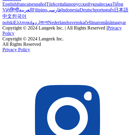
English
français
español
Türkçe
italiano
русский
українська
Tiếng
Việt
हिन्दी
العربية
Filipino
فارسی
Indonesia
Deutsch
português
日本語
中文
한국어
polski
Ελληνικά
اردو
বাংলা
Nederlands
svenska
čeština
română
magyar
Copyright © 2024 Langeek Inc. | All Rights Reserved |
Privacy
Policy
Copyright © 2024 Langeek Inc.
All Rights Reserved
Privacy Policy