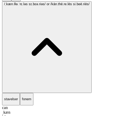
/ˌkæn.θə.ˈrɛ.ləs sɪ.bɛə.riəs/
or /kān.thē.re.lēs si.beē.riēs/
stavelser
fonem
can
ˌkæn