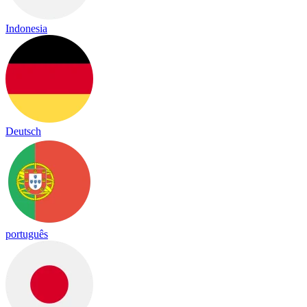
Indonesia
Deutsch
português