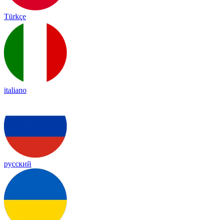
Türkçe
italiano
русский