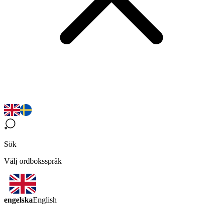
Sök
Välj ordboksspråk
engelska
English