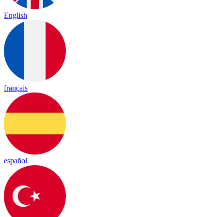
English
français
español