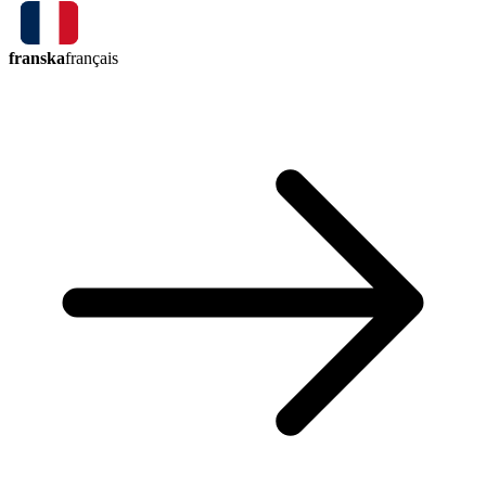
franska
français