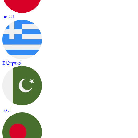
polski
Ελληνικά
اردو