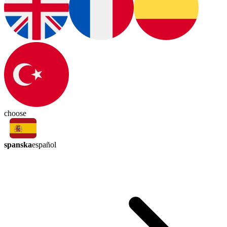
choose
spanska
español