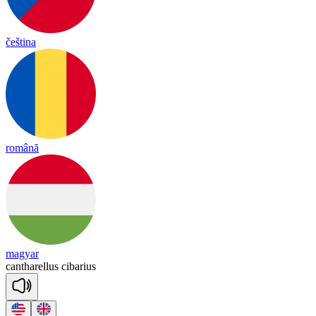
čeština
română
magyar
can
tha
re
llus
ci
ba
rius