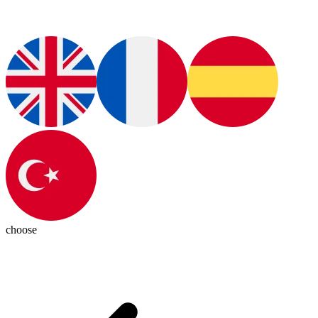
choose