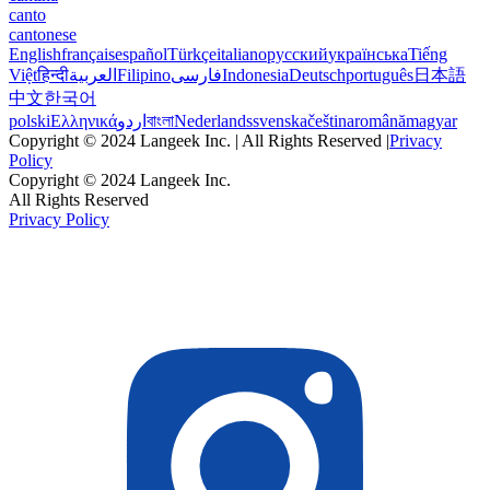
canto
cantonese
English
français
español
Türkçe
italiano
русский
українська
Tiếng
Việt
हिन्दी
العربية
Filipino
فارسی
Indonesia
Deutsch
português
日本語
中文
한국어
polski
Ελληνικά
اردو
বাংলা
Nederlands
svenska
čeština
română
magyar
Copyright © 2024 Langeek Inc. | All Rights Reserved |
Privacy
Policy
Copyright © 2024 Langeek Inc.
All Rights Reserved
Privacy Policy