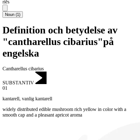
riēs
Noun
(
1
)
Definition och betydelse av
"cantharellus cibarius"på
engelska
Cantharellus cibarius
SUBSTANTIV
01
kantarell
,
vanlig kantarell
widely distributed edible mushroom rich yellow in color with a
smooth cap and a pleasant apricot aroma