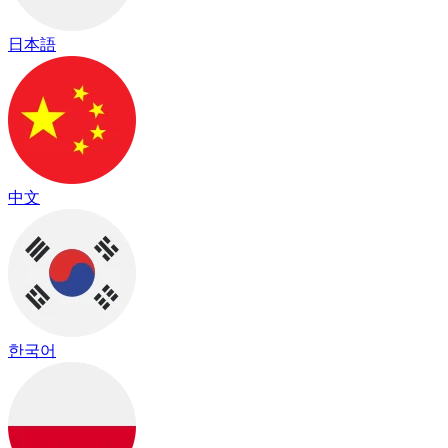
日本語
中文
한국어