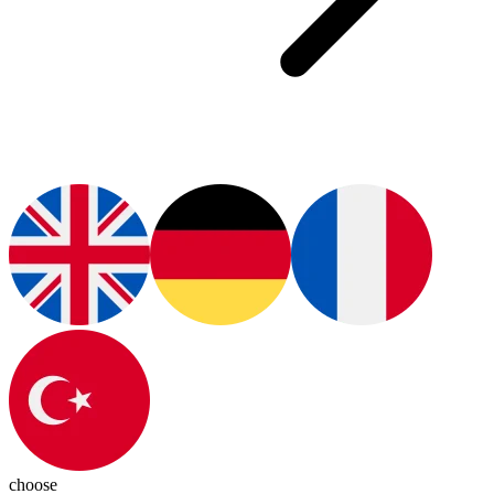
choose