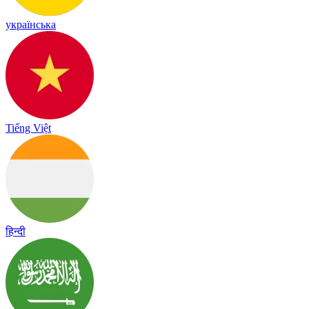
українська
Tiếng Việt
हिन्दी