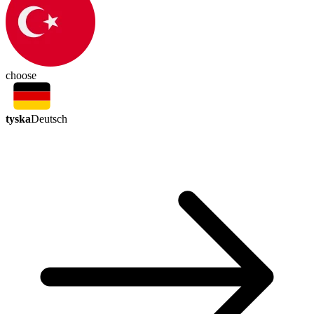
choose
tyska
Deutsch