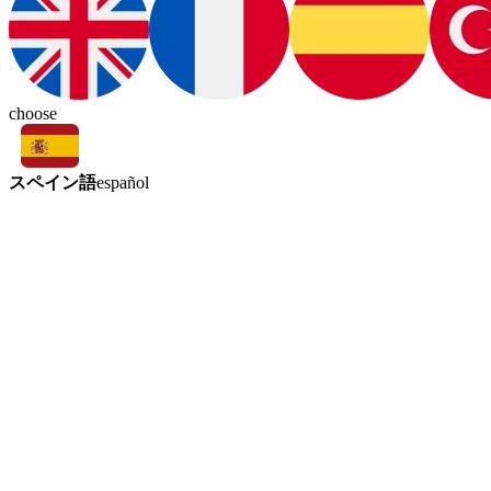
choose
スペイン語
español