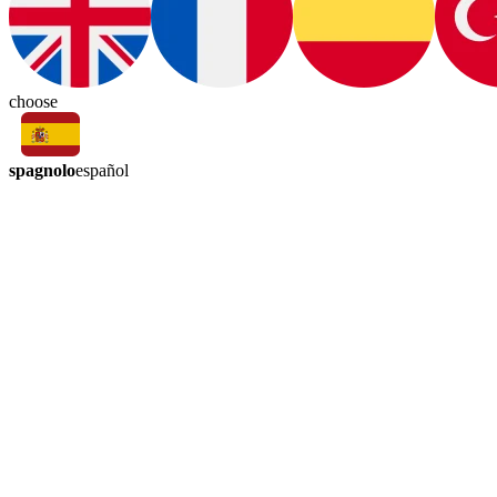
choose
spagnolo
español