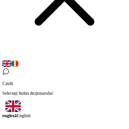
Caută
Selectați limba dicționarului
engleză
English