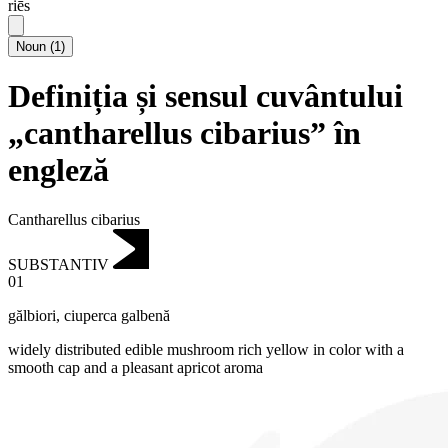
riēs
Noun
(
1
)
Definiția și sensul cuvântului
„cantharellus cibarius” în
engleză
Cantharellus cibarius
SUBSTANTIV
01
gălbiori
,
ciuperca galbenă
widely distributed edible mushroom rich yellow in color with a
smooth cap and a pleasant apricot aroma