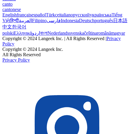
canto
cantonese
English
français
español
Türkçe
italiano
русский
українська
Tiếng
Việt
हिन्दी
العربية
Filipino
فارسی
Indonesia
Deutsch
português
日本語
中文
한국어
polski
Ελληνικά
اردو
বাংলা
Nederlands
svenska
čeština
română
magyar
Copyright © 2024 Langeek Inc. | All Rights Reserved |
Privacy
Policy
Copyright © 2024 Langeek Inc.
All Rights Reserved
Privacy Policy