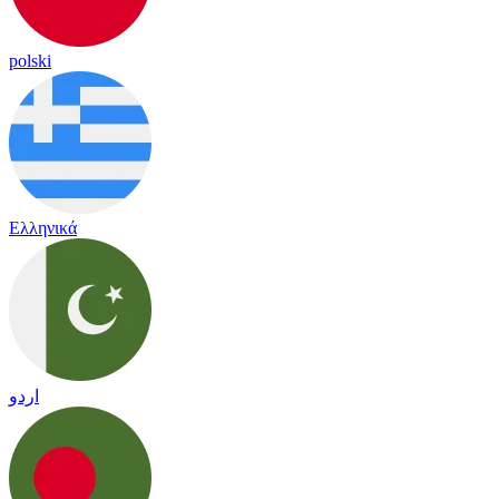
polski
Ελληνικά
اردو