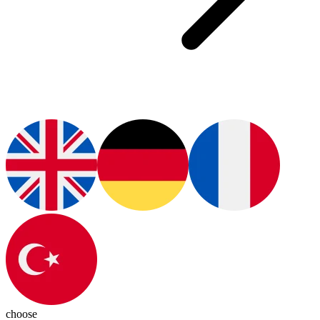
choose