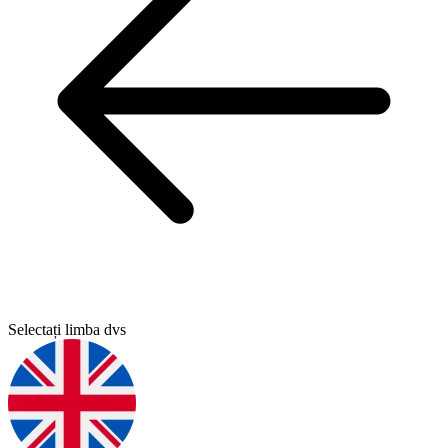
Selectați limba dvs