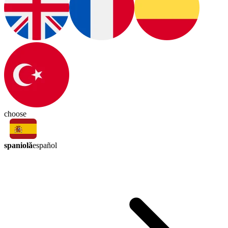
choose
spaniolă
español