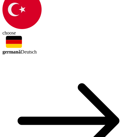
choose
germană
Deutsch