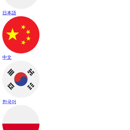
日本語
中文
한국어