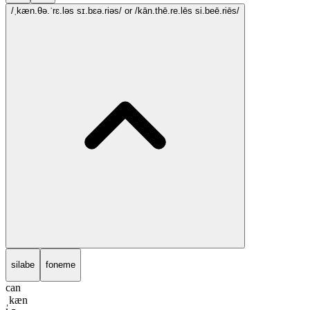
/ˌkæn.θə.ˈrɛ.ləs sɪ.bɛə.riəs/
or /kān.thē.re.lēs si.beē.riēs/
silabe
foneme
can
ˌkæn