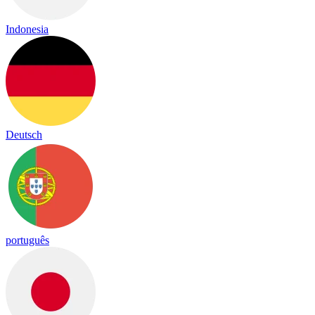
Indonesia
Deutsch
português