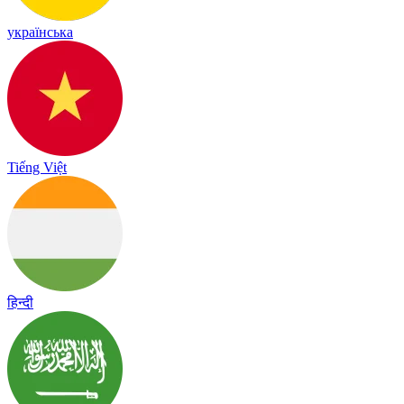
українська
Tiếng Việt
हिन्दी