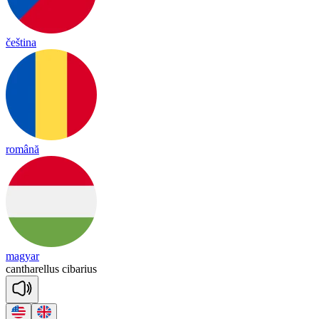
čeština
română
magyar
can
tha
re
llus
ci
ba
rius