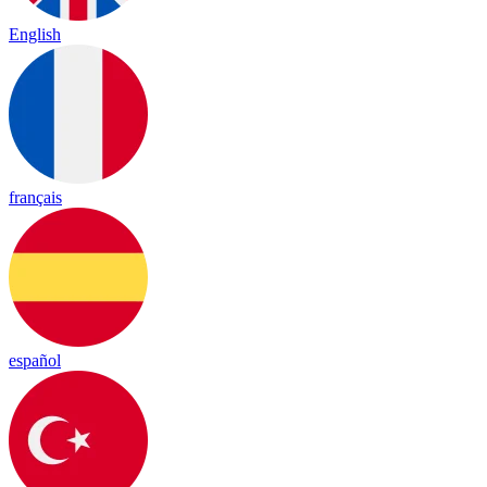
English
français
español