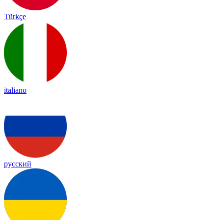
Türkçe
italiano
русский