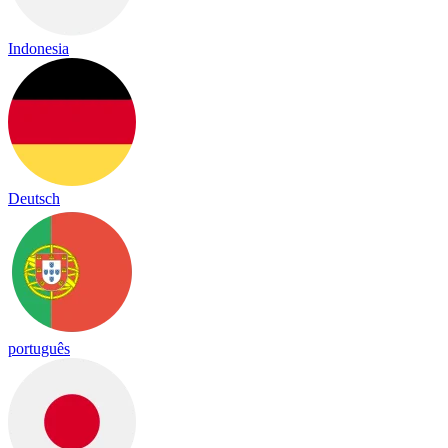
Indonesia
Deutsch
português