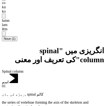
co
kɒ
ko
lumn
ləm
lēm
Noun
(
1
)
انگریزی میں "spinal
column"کی تعریف اور معنی
Spinal column
اسم
01
ریڑھ کی ہڈی
,
spinal کالم
the series of vertebrae forming the axis of the skeleton and