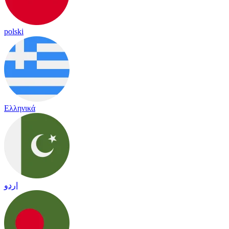
polski
Ελληνικά
اردو