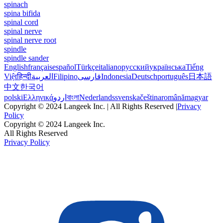
spinach
spina bifida
spinal cord
spinal nerve
spinal nerve root
spindle
spindle sander
English
français
español
Türkçe
italiano
русский
українська
Tiếng
Việt
हिन्दी
العربية
Filipino
فارسی
Indonesia
Deutsch
português
日本語
中文
한국어
polski
Ελληνικά
اردو
বাংলা
Nederlands
svenska
čeština
română
magyar
Copyright © 2024 Langeek Inc. | All Rights Reserved |
Privacy
Policy
Copyright © 2024 Langeek Inc.
All Rights Reserved
Privacy Policy