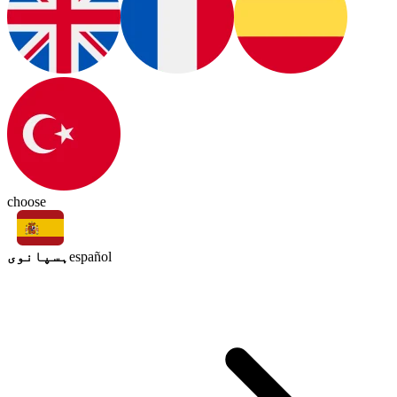
choose
ہسپانوی
español