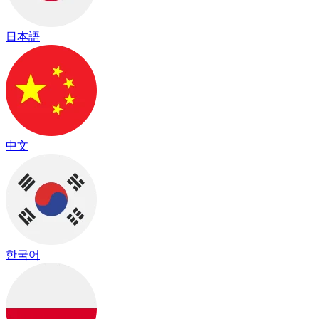
日本語
中文
한국어