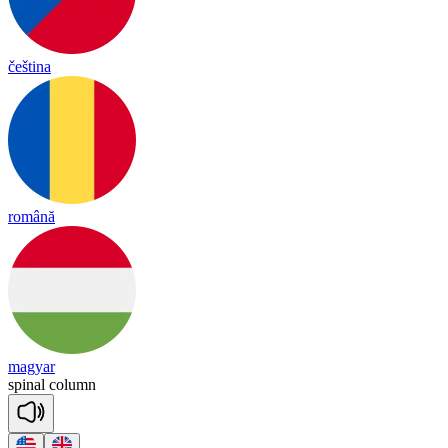
čeština
română
magyar
spi
nal
co
lumn