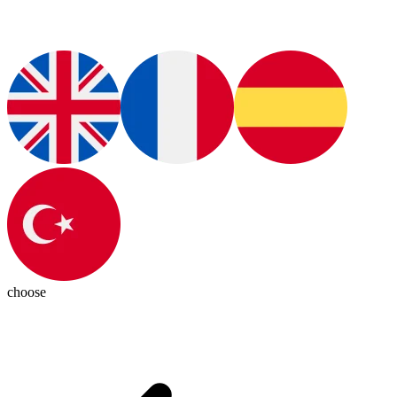
choose