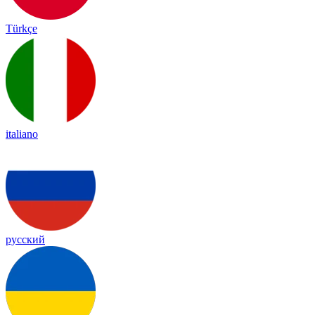
Türkçe
italiano
русский