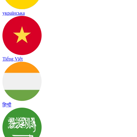
українська
Tiếng Việt
हिन्दी