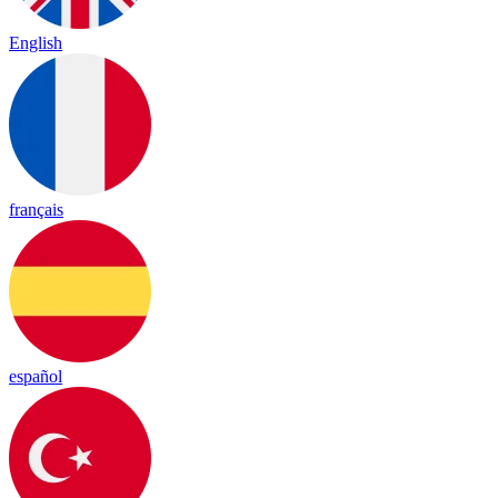
English
français
español