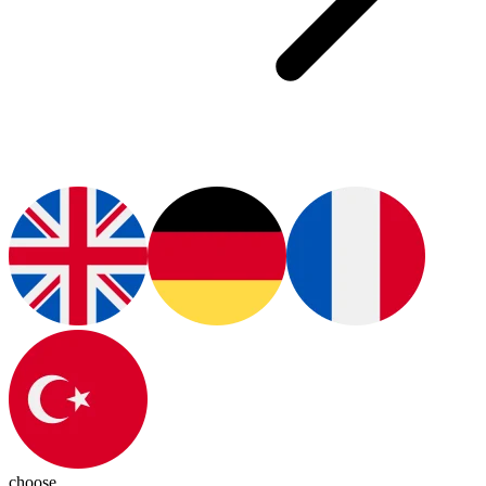
choose