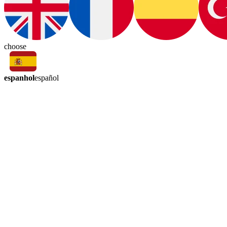
choose
espanhol
español