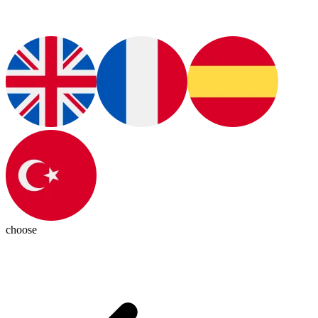
choose