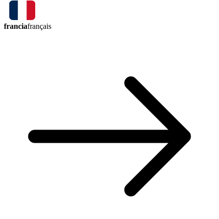
francia
français