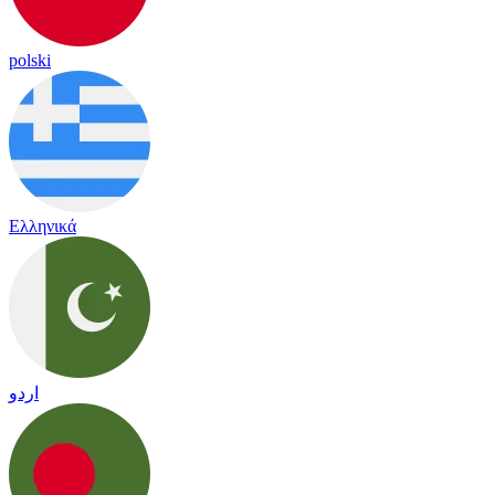
polski
Ελληνικά
اردو