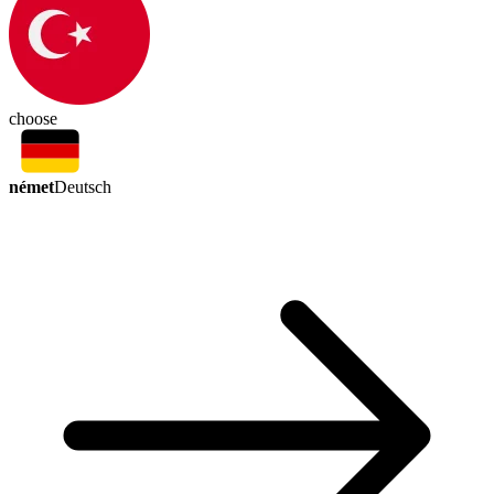
choose
német
Deutsch