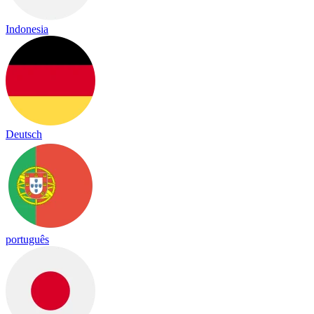
Indonesia
Deutsch
português