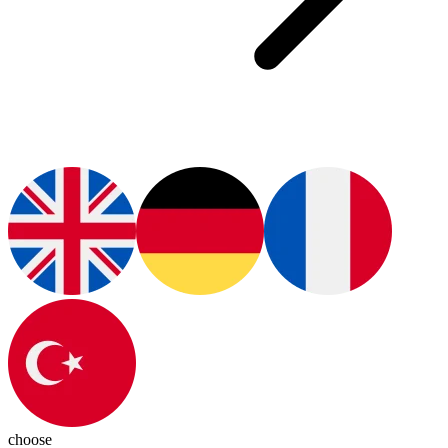
choose