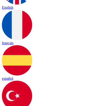
English
français
español