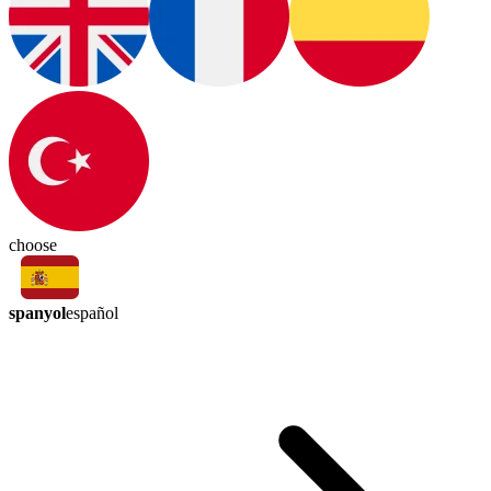
choose
spanyol
español