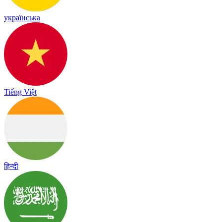
українська
Tiếng Việt
हिन्दी