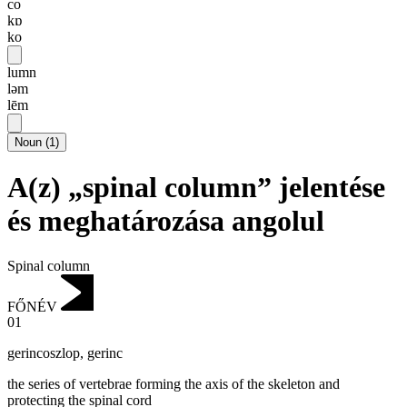
co
kɒ
ko
lumn
ləm
lēm
Noun
(
1
)
A(z) „spinal column” jelentése
és meghatározása angolul
Spinal column
FŐNÉV
01
gerincoszlop
,
gerinc
the series of vertebrae forming the axis of the skeleton and
protecting the spinal cord