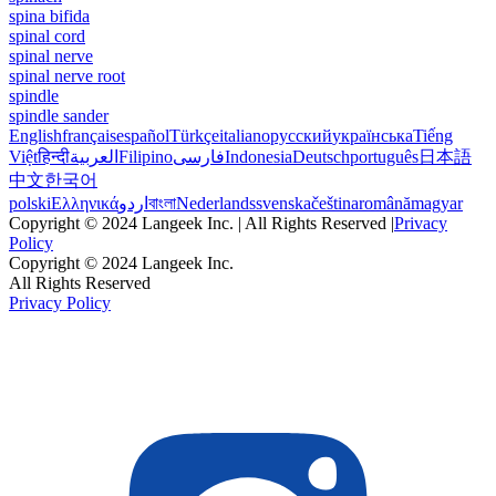
spina bifida
spinal cord
spinal nerve
spinal nerve root
spindle
spindle sander
English
français
español
Türkçe
italiano
русский
українська
Tiếng
Việt
हिन्दी
العربية
Filipino
فارسی
Indonesia
Deutsch
português
日本語
中文
한국어
polski
Ελληνικά
اردو
বাংলা
Nederlands
svenska
čeština
română
magyar
Copyright © 2024 Langeek Inc. | All Rights Reserved |
Privacy
Policy
Copyright © 2024 Langeek Inc.
All Rights Reserved
Privacy Policy