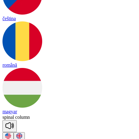
čeština
română
magyar
spi
nal
co
lumn