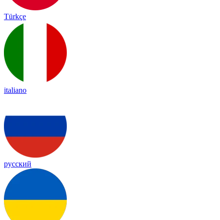
Türkçe
italiano
русский