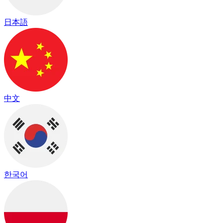
日本語
中文
한국어