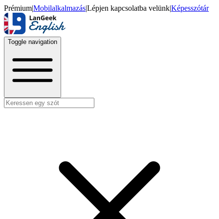
Prémium
|
Mobilalkalmazás
|
Lépjen kapcsolatba velünk
|
Képesszótár
Toggle navigation