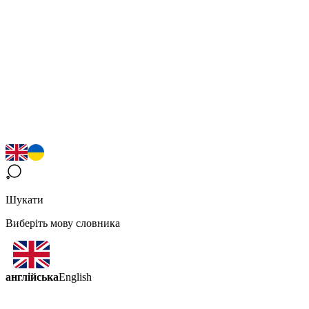
Шукати
Виберіть мову словника
англійська
English