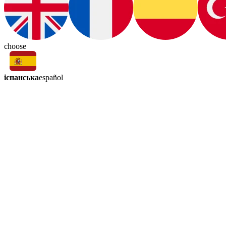
choose
іспанська
español