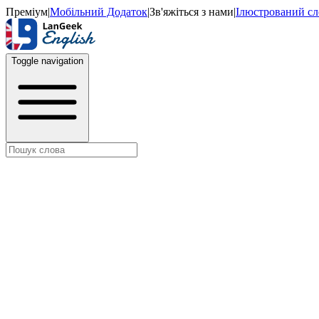
Преміум
|
Мобільний Додаток
|
Зв'яжіться з нами
|
Ілюстрований с
Toggle navigation