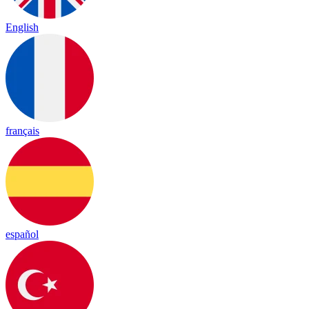
English
français
español