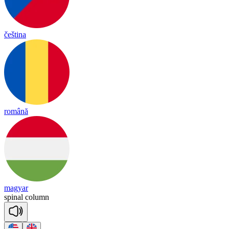
čeština
română
magyar
spi
nal
co
lumn