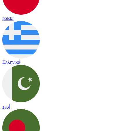
polski
Ελληνικά
اردو