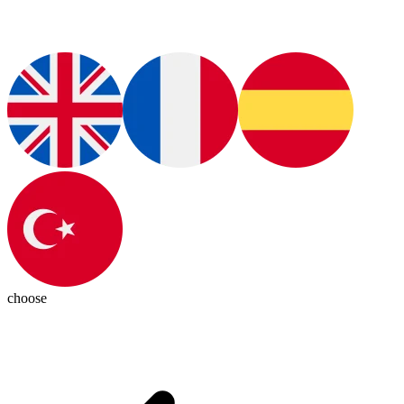
choose