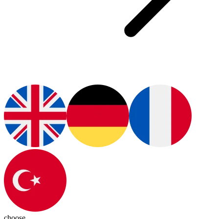
choose