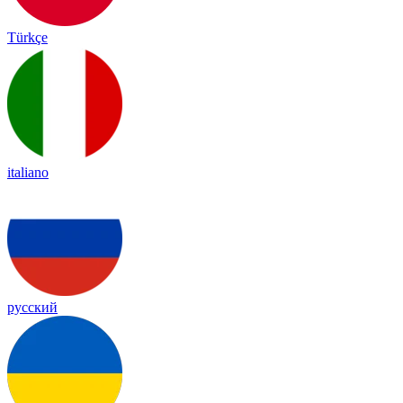
Türkçe
italiano
русский