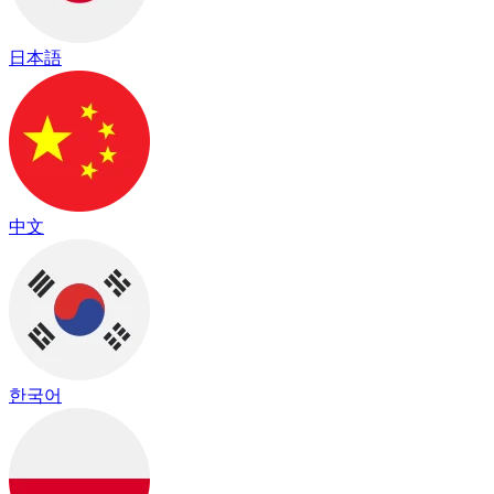
日本語
中文
한국어