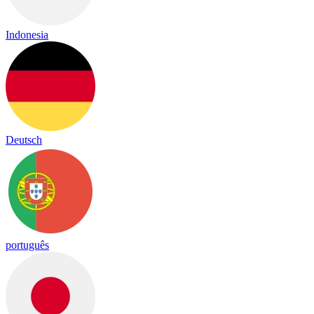
Indonesia
Deutsch
português