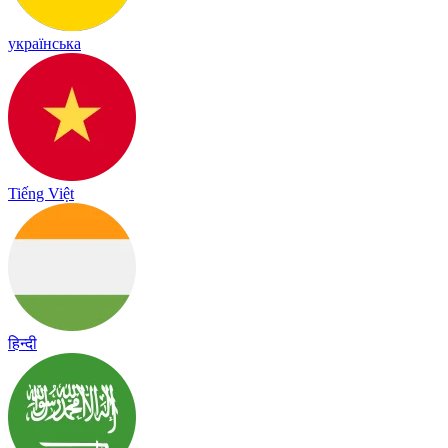
українська
Tiếng Việt
हिन्दी