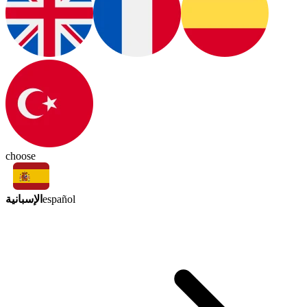
choose
الإسبانية
español