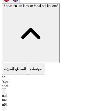
/ˈspaɪ.nəl kɒ.ləm/
or /spai.nēl ko.lēm/
الفونيمات
المقاطع الصوتية
spi
ˈspaɪ
spai
nal
nəl
nēl