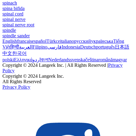
spinach
spina bifida
spinal cord
spinal nerve
spinal nerve root
spindle
spindle sander
English
français
español
Türkçe
italiano
русский
українська
Tiếng
Việt
हिन्दी
العربية
Filipino
فارسی
Indonesia
Deutsch
português
日本語
中文
한국어
polski
Ελληνικά
اردو
বাংলা
Nederlands
svenska
čeština
română
magyar
Copyright © 2024 Langeek Inc. | All Rights Reserved |
Privacy
Policy
Copyright © 2024 Langeek Inc.
All Rights Reserved
Privacy Policy