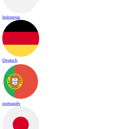
Indonesia
Deutsch
português