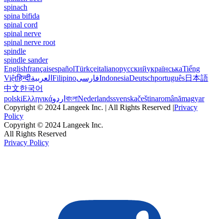
spinach
spina bifida
spinal cord
spinal nerve
spinal nerve root
spindle
spindle sander
English
français
español
Türkçe
italiano
русский
українська
Tiếng
Việt
हिन्दी
العربية
Filipino
فارسی
Indonesia
Deutsch
português
日本語
中文
한국어
polski
Ελληνικά
اردو
বাংলা
Nederlands
svenska
čeština
română
magyar
Copyright © 2024 Langeek Inc. | All Rights Reserved |
Privacy
Policy
Copyright © 2024 Langeek Inc.
All Rights Reserved
Privacy Policy