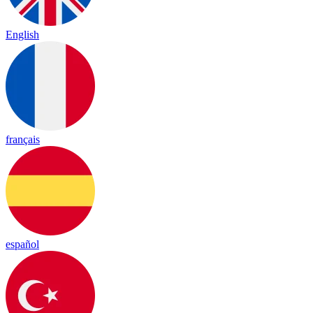
English
français
español