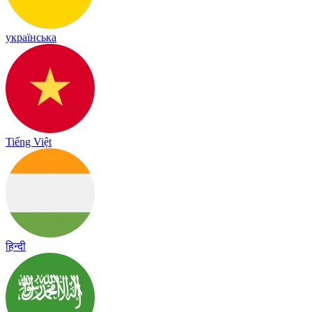
українська
Tiếng Việt
हिन्दी