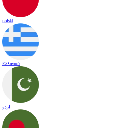
polski
Ελληνικά
اردو