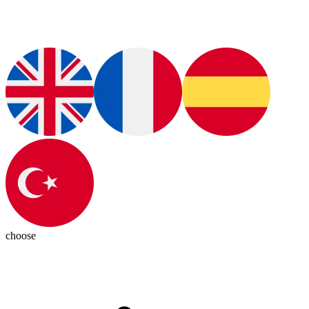
choose