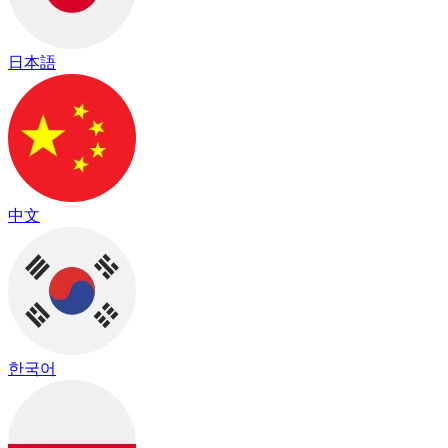
日本語
中文
한국어