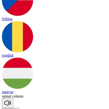
čeština
română
magyar
spi
nal
co
lumn