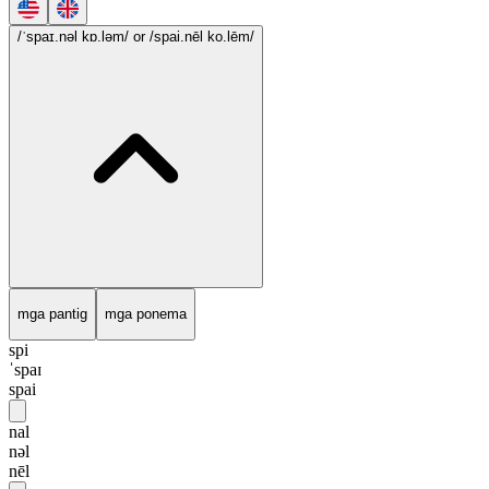
/ˈspaɪ.nəl kɒ.ləm/
or /spai.nēl ko.lēm/
mga pantig
mga ponema
spi
ˈspaɪ
spai
nal
nəl
nēl