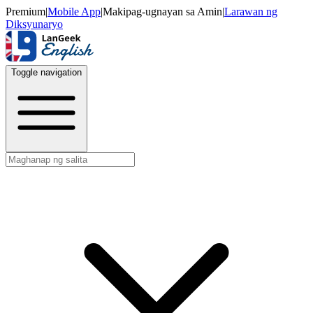
Premium
|
Mobile App
|
Makipag-ugnayan sa Amin
|
Larawan ng
Diksyunaryo
Toggle navigation