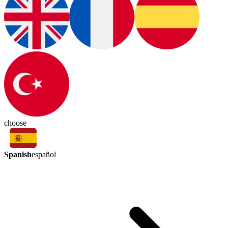
choose
Spanish
español