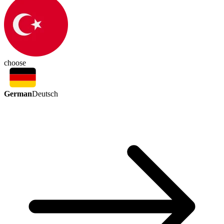
choose
German
Deutsch