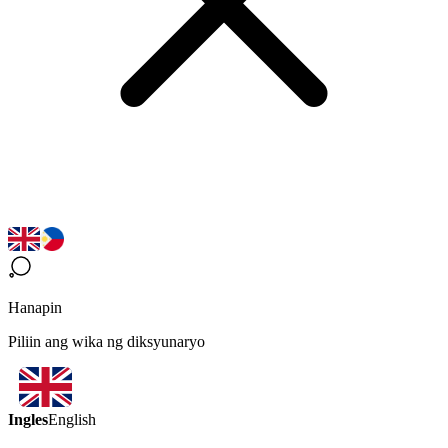
Hanapin
Piliin ang wika ng diksyunaryo
Ingles
English