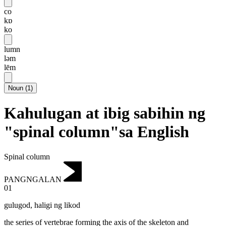
co
kɒ
ko
lumn
ləm
lēm
Noun
(
1
)
Kahulugan at ibig sabihin ng
"spinal column"sa English
Spinal column
PANGNGALAN
01
gulugod
,
haligi ng likod
the series of vertebrae forming the axis of the skeleton and