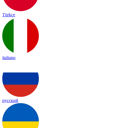
Türkçe
italiano
русский