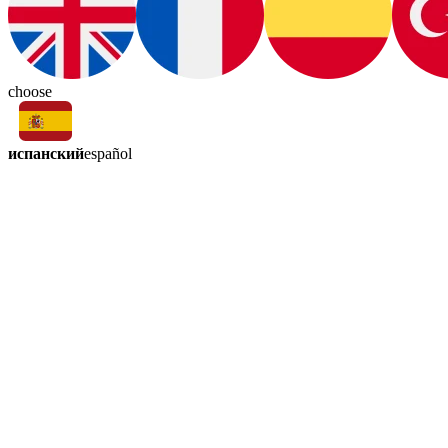
choose
испанский
español