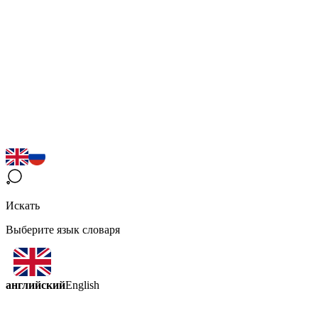
Искать
Выберите язык словаря
английский
English