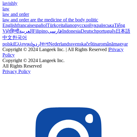
lavishly
law
law and order
law and order are the medicine of the body politic
English
français
español
Türkçe
italiano
русский
українська
Tiếng
Việt
हिन्दी
العربية
Filipino
فارسی
Indonesia
Deutsch
português
日本語
中文
한국어
polski
Ελληνικά
اردو
বাংলা
Nederlands
svenska
čeština
română
magyar
Copyright © 2024 Langeek Inc. | All Rights Reserved |
Privacy
Policy
Copyright © 2024 Langeek Inc.
All Rights Reserved
Privacy Policy