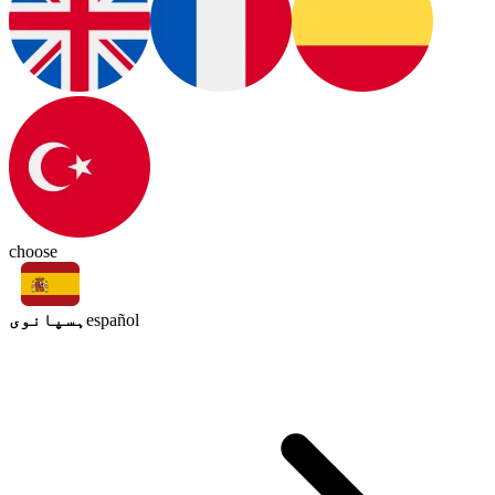
choose
ہسپانوی
español