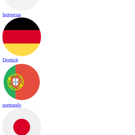
Indonesia
Deutsch
português