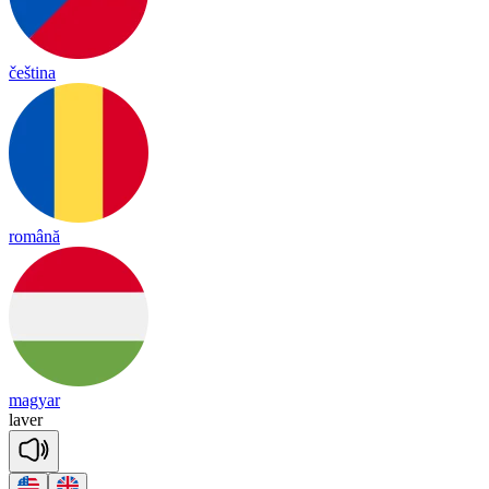
čeština
română
magyar
la
ver