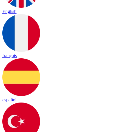
English
français
español