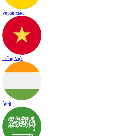
українська
Tiếng Việt
हिन्दी