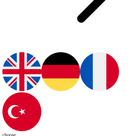
choose