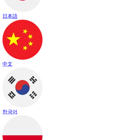
日本語
中文
한국어