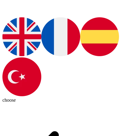
choose