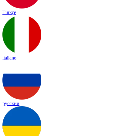
Türkçe
italiano
русский