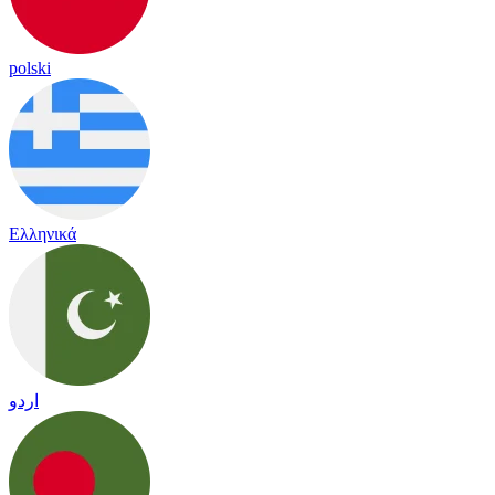
polski
Ελληνικά
اردو