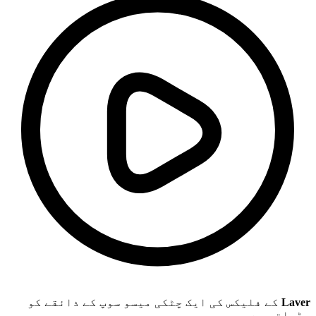
کے فلیکس کی ایک چٹکی میسو سوپ کے ذائقے کو
Laver
بڑھاتی ہے۔