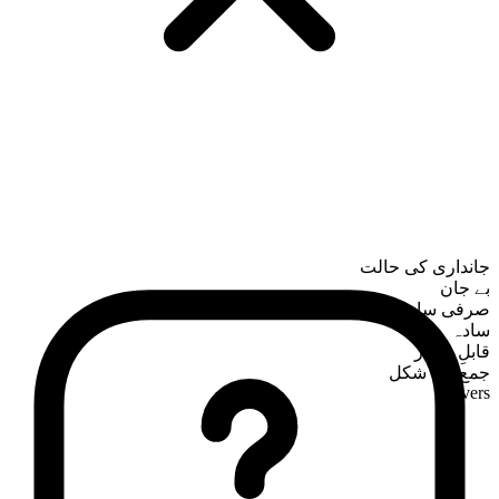
جانداری کی حالت
بے جان
صرفی ساخت
سادہ
قابلِ شمار
جمع کی شکل
lavers