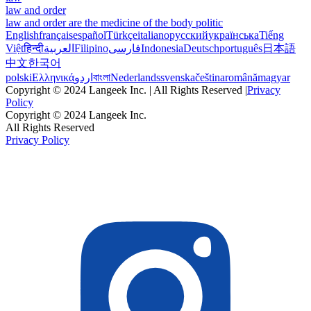
law and order
law and order are the medicine of the body politic
English
français
español
Türkçe
italiano
русский
українська
Tiếng
Việt
हिन्दी
العربية
Filipino
فارسی
Indonesia
Deutsch
português
日本語
中文
한국어
polski
Ελληνικά
اردو
বাংলা
Nederlands
svenska
čeština
română
magyar
Copyright © 2024 Langeek Inc. | All Rights Reserved |
Privacy
Policy
Copyright © 2024 Langeek Inc.
All Rights Reserved
Privacy Policy