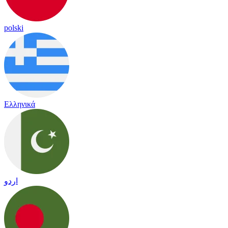
polski
Ελληνικά
اردو