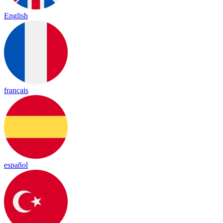
English
français
español