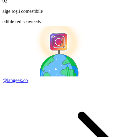
02
alge roșii comestibile
edible red seaweeds
@langeek.co