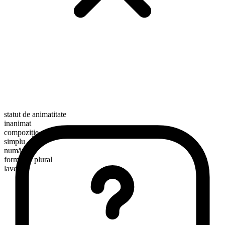
statut de animatitate
inanimat
compoziție morfologică
simplu
numărabil
formă de plural
lavers