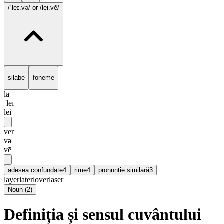
/ˈleɪ.və/
or /lei.vē/
silabe
foneme
la
ˈleɪ
lei
ver
və
vē
adesea confundate
4
rime
4
pronunție similară
3
layer
later
lover
laser
Noun
(
2
)
Definiția și sensul cuvântului