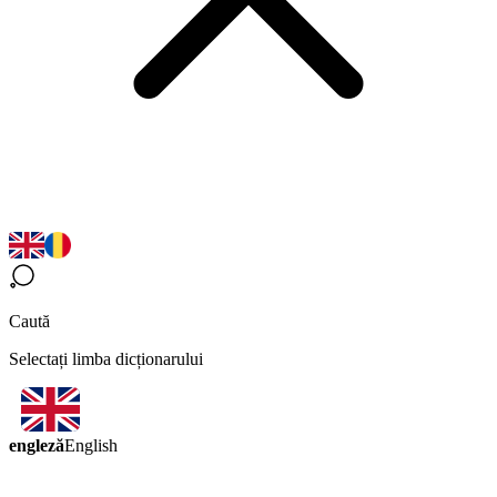
Caută
Selectați limba dicționarului
engleză
English