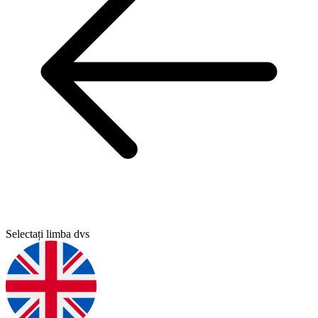
Selectați limba dvs