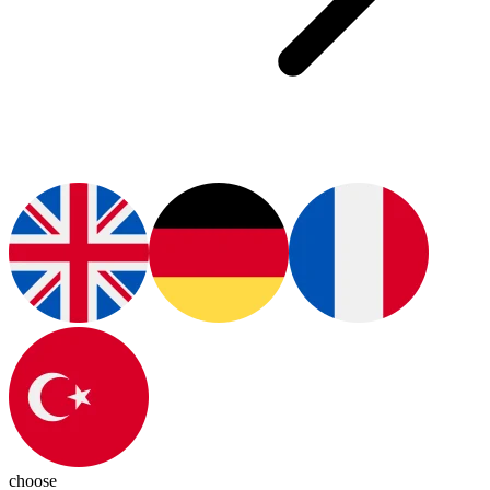
choose