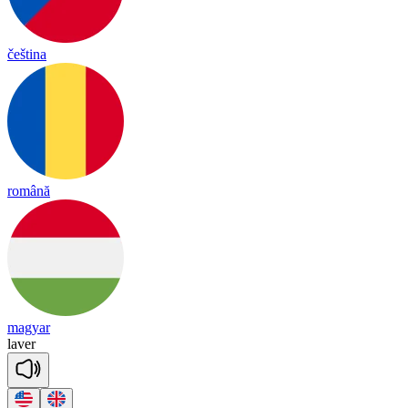
čeština
română
magyar
la
ver