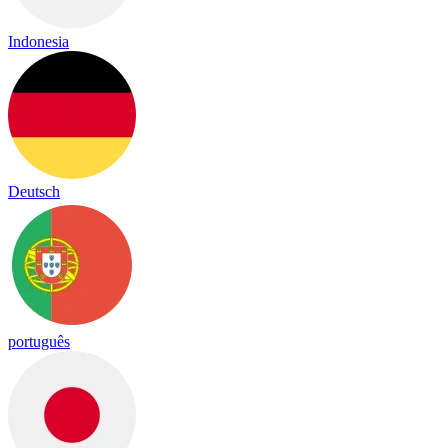
Indonesia
Deutsch
português