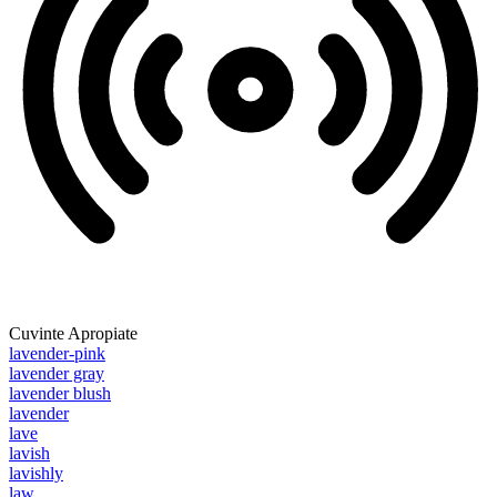
Cuvinte Apropiate
lavender-pink
lavender gray
lavender blush
lavender
lave
lavish
lavishly
law