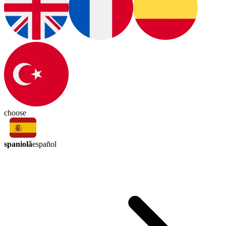
choose
spaniolă
español