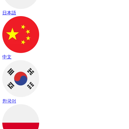
日本語
中文
한국어