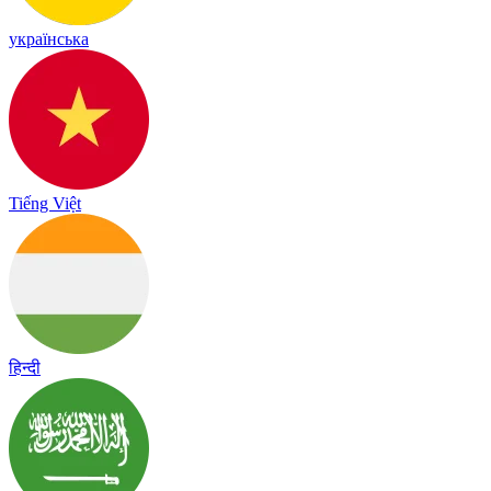
українська
Tiếng Việt
हिन्दी