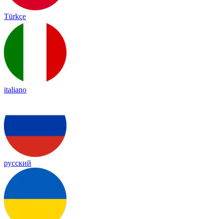
Türkçe
italiano
русский