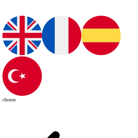
choose