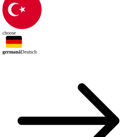
choose
germană
Deutsch