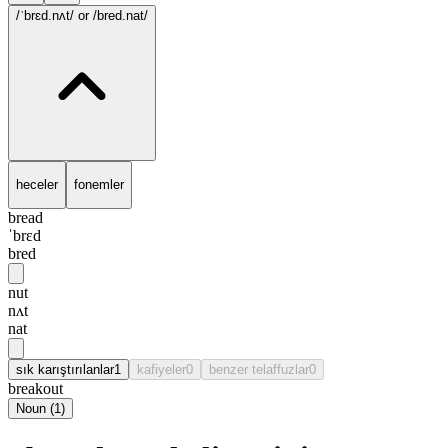
/ˈbrɛd.nʌt/
or /bred.nat/
heceler
fonemler
bread
ˈbrɛd
bred
nut
nʌt
nat
sık karıştırılanlar
1
kafiyeler
0
benzer telaffuzlar
0
breakout
Noun
(
1
)