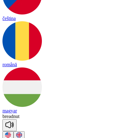
čeština
română
magyar
bread
nut