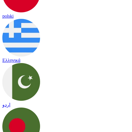
polski
Ελληνικά
اردو