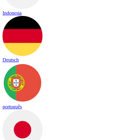
Indonesia
Deutsch
português