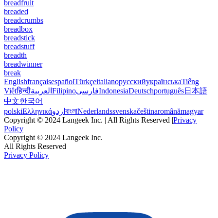
breadfruit
breaded
breadcrumbs
breadbox
breadstick
breadstuff
breadth
breadwinner
break
English
français
español
Türkçe
italiano
русский
українська
Tiếng
Việt
हिन्दी
العربية
Filipino
فارسی
Indonesia
Deutsch
português
日本語
中文
한국어
polski
Ελληνικά
اردو
বাংলা
Nederlands
svenska
čeština
română
magyar
Copyright © 2024 Langeek Inc. | All Rights Reserved |
Privacy
Policy
Copyright © 2024 Langeek Inc.
All Rights Reserved
Privacy Policy