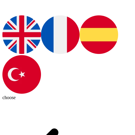
choose