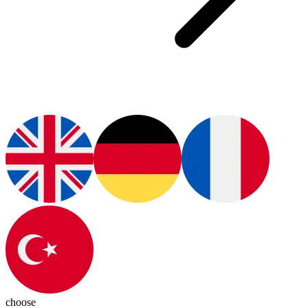
choose