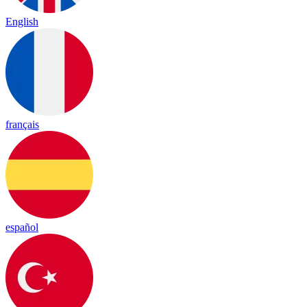
English
français
español