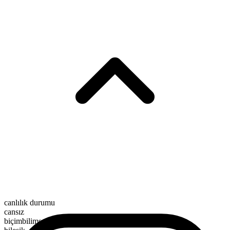
canlılık durumu
cansız
biçimbilimsel yapı