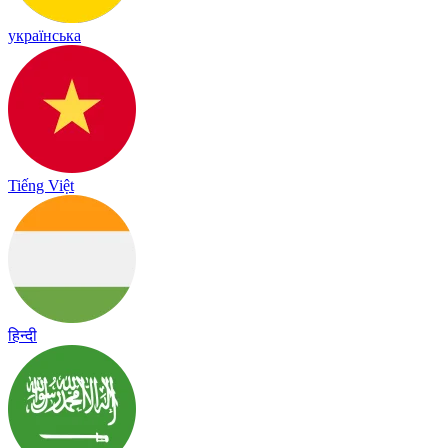
українська
Tiếng Việt
हिन्दी