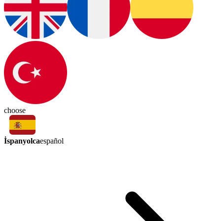
choose
İspanyolca
español