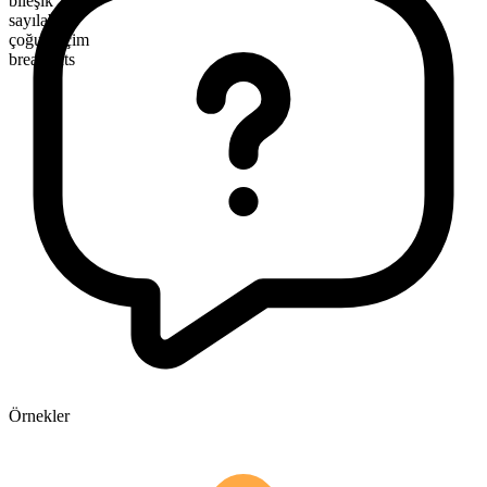
bileşik
sayılabilir
çoğul biçim
breadnuts
Örnekler