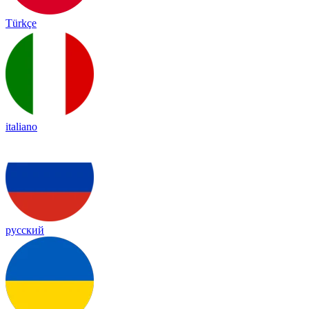
Türkçe
italiano
русский