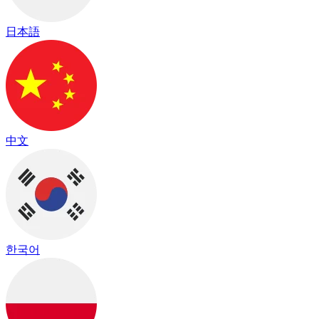
日本語
中文
한국어