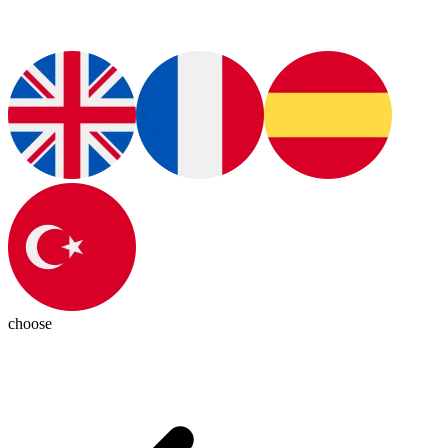
choose