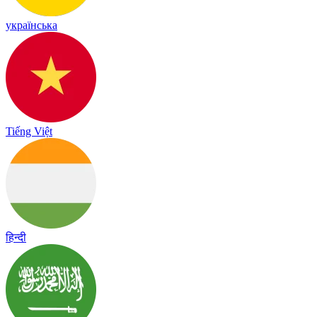
українська
Tiếng Việt
हिन्दी