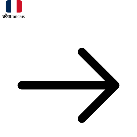
फ़्रेंच
français