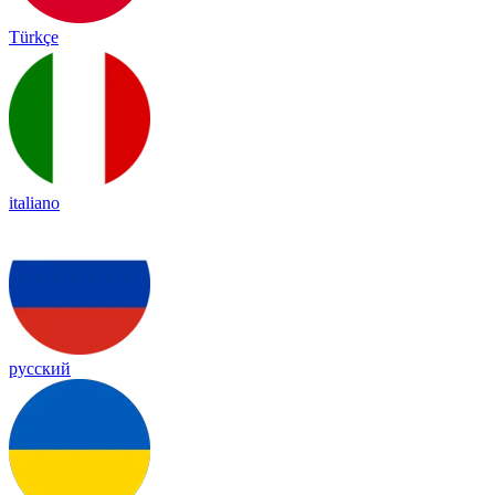
Türkçe
italiano
русский