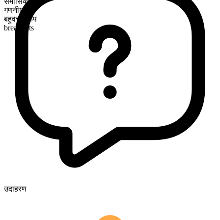
समासिक
गणनीय
बहुवचन रूप
breadnuts
उदाहरण