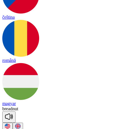
čeština
română
magyar
bread
nut