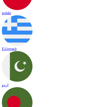
polski
Ελληνικά
اردو