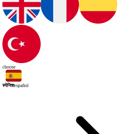
choose
स्पेनिश
español