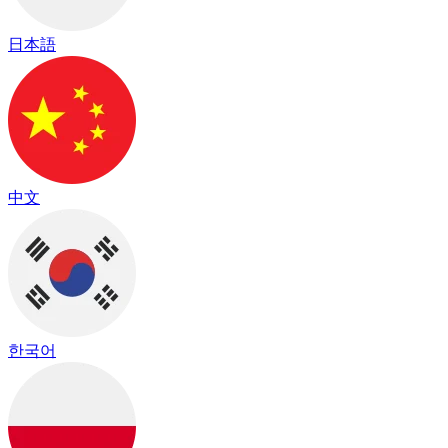
日本語
中文
한국어