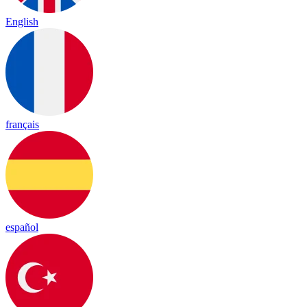
English
français
español