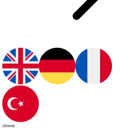
choose