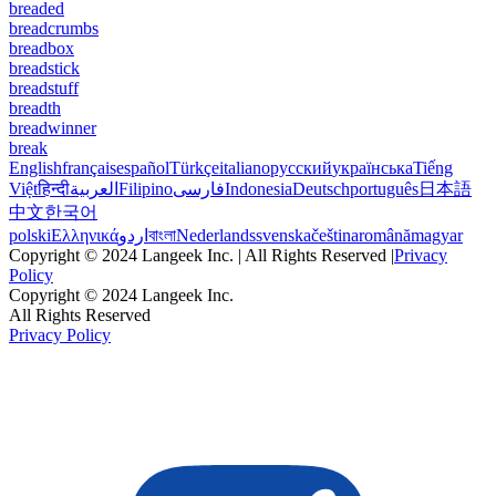
breaded
breadcrumbs
breadbox
breadstick
breadstuff
breadth
breadwinner
break
English
français
español
Türkçe
italiano
русский
українська
Tiếng
Việt
हिन्दी
العربية
Filipino
فارسی
Indonesia
Deutsch
português
日本語
中文
한국어
polski
Ελληνικά
اردو
বাংলা
Nederlands
svenska
čeština
română
magyar
Copyright © 2024 Langeek Inc. | All Rights Reserved |
Privacy
Policy
Copyright © 2024 Langeek Inc.
All Rights Reserved
Privacy Policy