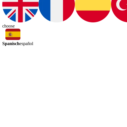
choose
Spanisch
español