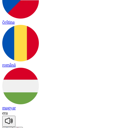
čeština
română
magyar
e
ra