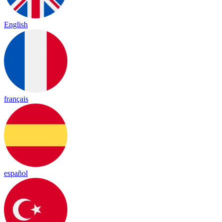
English
français
español