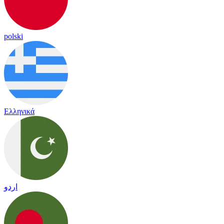
polski
Ελληνικά
اردو