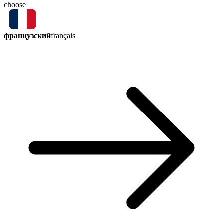
choose
французский
français