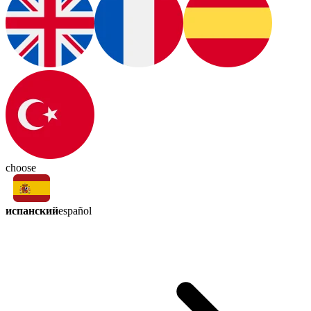
choose
испанский
español