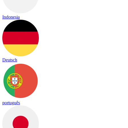
Indonesia
Deutsch
português