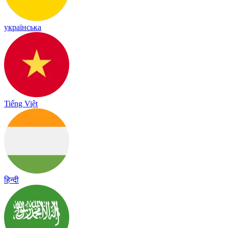
українська
Tiếng Việt
हिन्दी