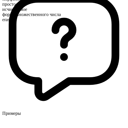
простое
исчисляемое
форма множественного числа
eras
Примеры