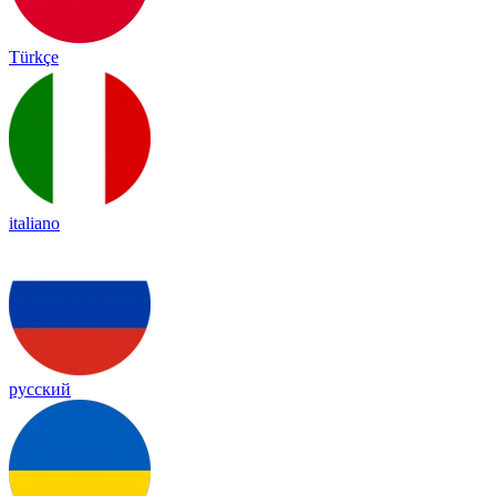
Türkçe
italiano
русский