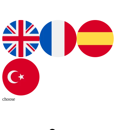
choose