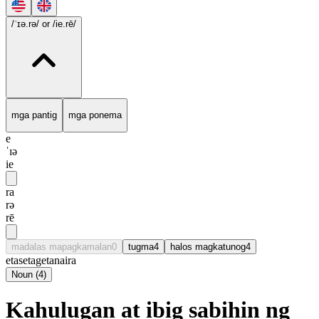
/ˈɪə.rə/
or /ie.rē/
mga pantig
mga ponema
e
ˈɪə
ie
ra
rə
rē
madalas mapagkamalan
0
tugma
4
halos magkatunog
4
eta
seta
geta
naira
Noun
(
4
)
Kahulugan at ibig sabihin ng