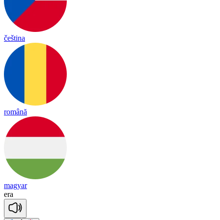
čeština
română
magyar
e
ra