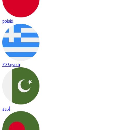
polski
Ελληνικά
اردو