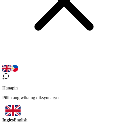
Hanapin
Piliin ang wika ng diksyunaryo
Ingles
English