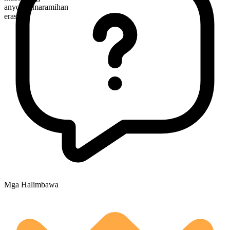
anyo ng maramihan
eras
Mga Halimbawa