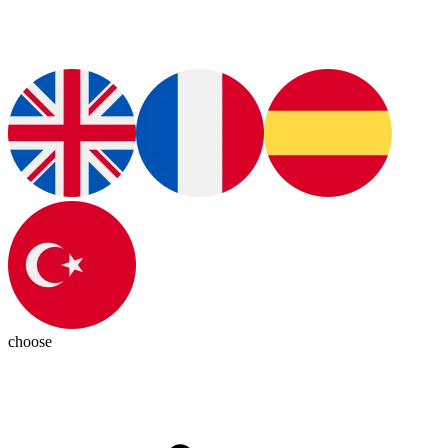
choose