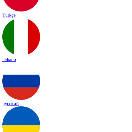
Türkçe
italiano
русский