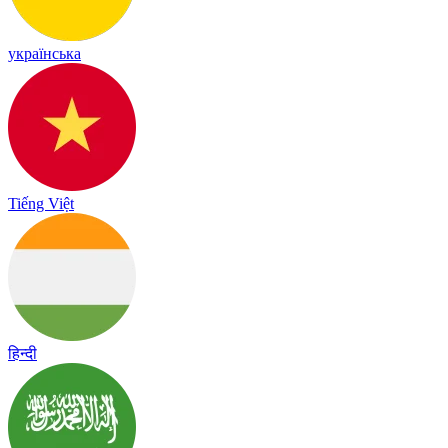
українська
Tiếng Việt
हिन्दी