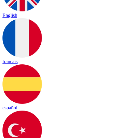
English
français
español