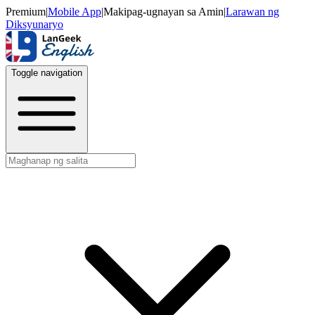
Premium
|
Mobile App
|
Makipag-ugnayan sa Amin
|
Larawan ng
Diksyunaryo
Toggle navigation