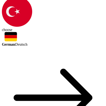
choose
German
Deutsch