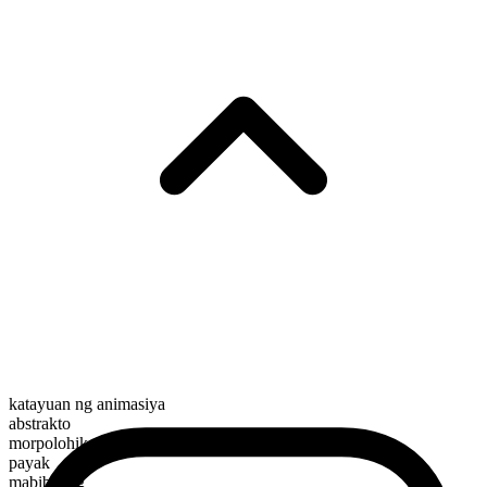
katayuan ng animasiya
abstrakto
morpolohikal na kayarian
payak
mabibilang