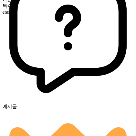
복수형
eras
예시들