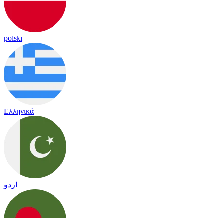
polski
Ελληνικά
اردو