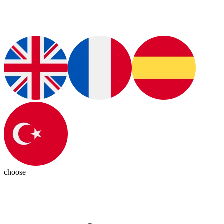
choose