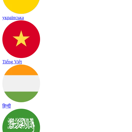
українська
Tiếng Việt
हिन्दी