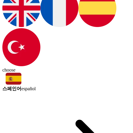
choose
스페인어
español