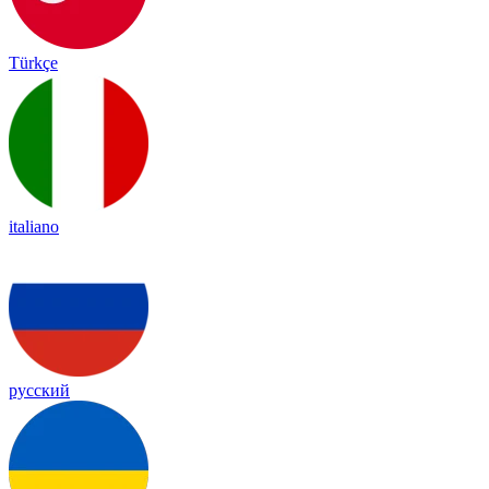
Türkçe
italiano
русский