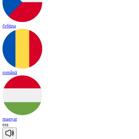
čeština
română
magyar
e
ra