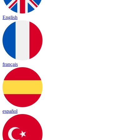
English
français
español