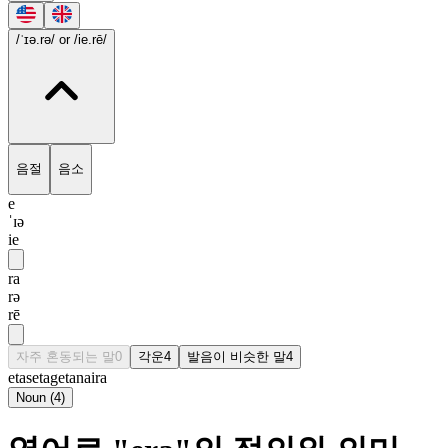
/ˈɪə.rə/
or /ie.rē/
음절
음소
e
ˈɪə
ie
ra
rə
rē
자주 혼동되는 말
0
각운
4
발음이 비슷한 말
4
eta
seta
geta
naira
Noun
(
4
)