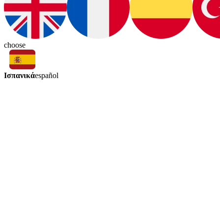
choose
Ισπανικά
español