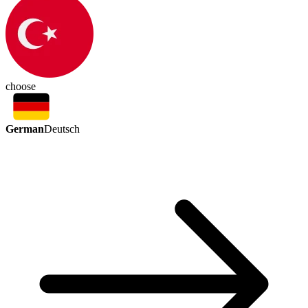
choose
German
Deutsch