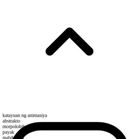
katayuan ng animasiya
abstrakto
morpolohikal na kayarian
payak
mabibilang