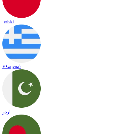
polski
Ελληνικά
اردو