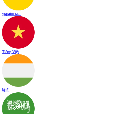
українська
Tiếng Việt
हिन्दी