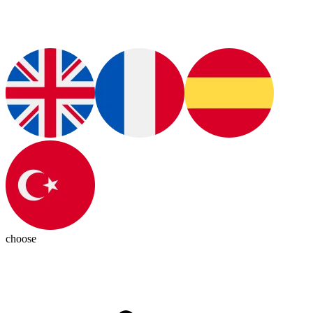
choose