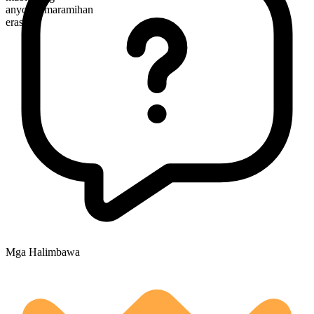
anyo ng maramihan
eras
Mga Halimbawa