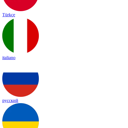
Türkçe
italiano
русский