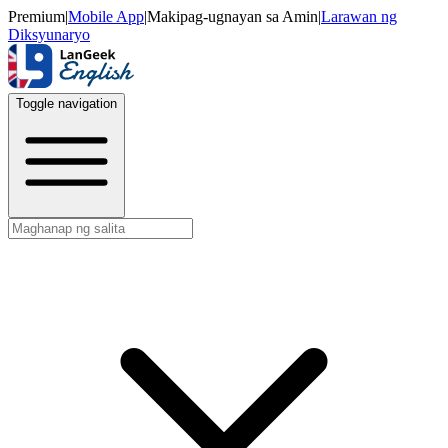
Premium
|
Mobile App
|
Makipag-ugnayan sa Amin
|
Larawan ng
Diksyunaryo
Toggle navigation