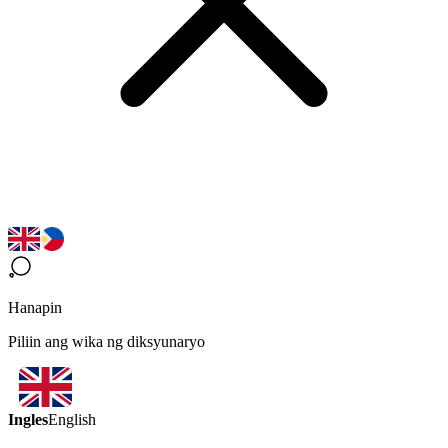
Hanapin
Piliin ang wika ng diksyunaryo
Ingles
English