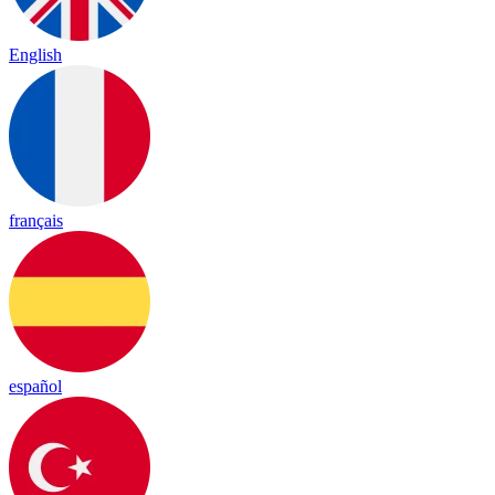
English
français
español