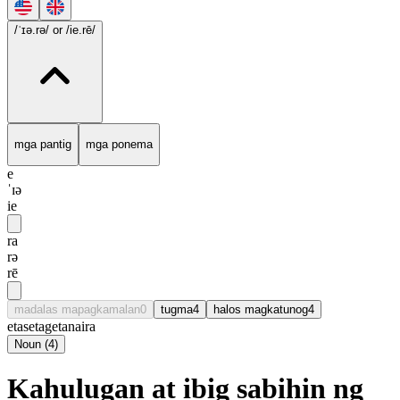
/ˈɪə.rə/
or /ie.rē/
mga pantig
mga ponema
e
ˈɪə
ie
ra
rə
rē
madalas mapagkamalan
0
tugma
4
halos magkatunog
4
eta
seta
geta
naira
Noun
(
4
)
Kahulugan at ibig sabihin ng