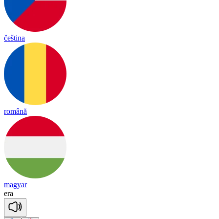
čeština
română
magyar
e
ra