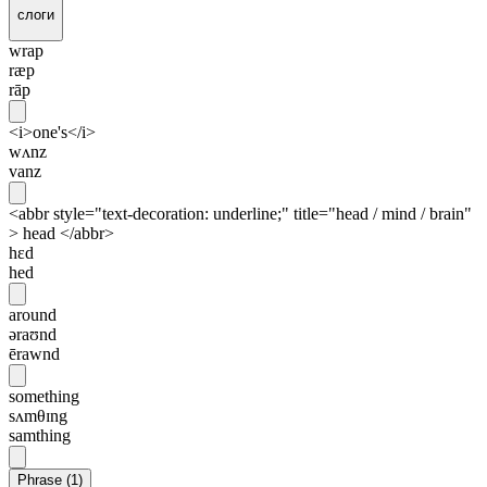
слоги
wrap
ræp
rāp
<i>one's</i>
wʌnz
vanz
<abbr style="text-decoration: underline;" title="head / mind / brain"
> head </abbr>
hɛd
hed
around
əraʊnd
ērawnd
something
sʌmθɪng
samthing
Phrase
(
1
)