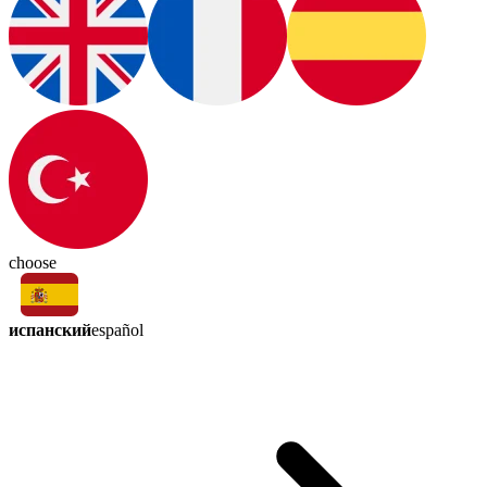
choose
испанский
español