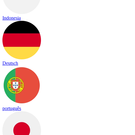
Indonesia
Deutsch
português