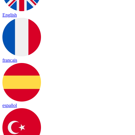
English
français
español