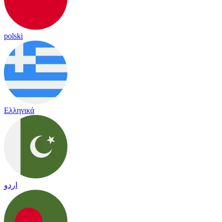
polski
Ελληνικά
اردو