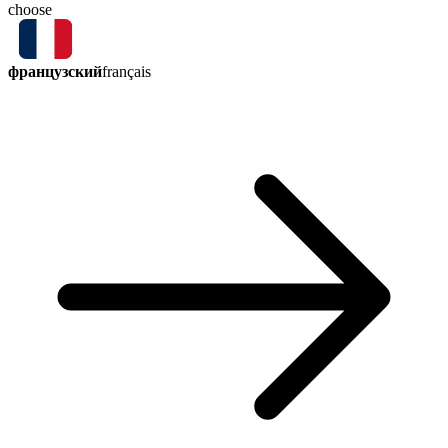
choose
французский
français