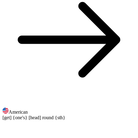
American
[get] {one's} [head] round {sth}