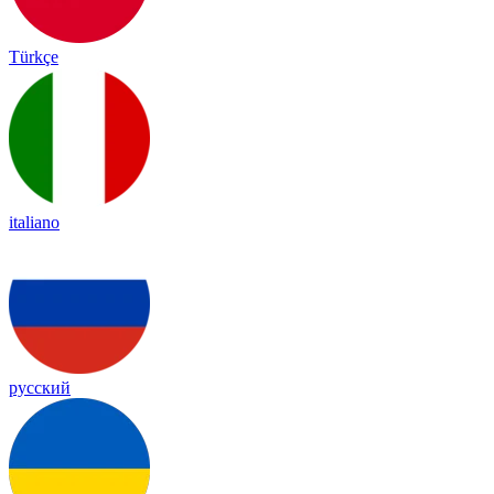
Türkçe
italiano
русский