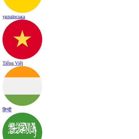
українська
Tiếng Việt
हिन्दी