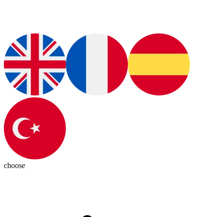
choose