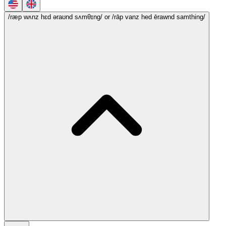
/ræp wʌnz hɛd əraʊnd sʌmθɪng/
or /rāp vanz hed ērawnd samthing/