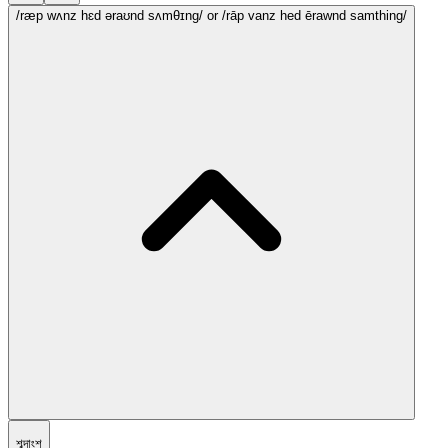
/ræp wʌnz hɛd əraʊnd sʌmθɪng/
or /rāp vanz hed ērawnd samthing/
শব্দাংশ