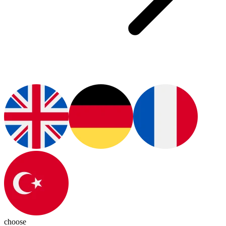
choose