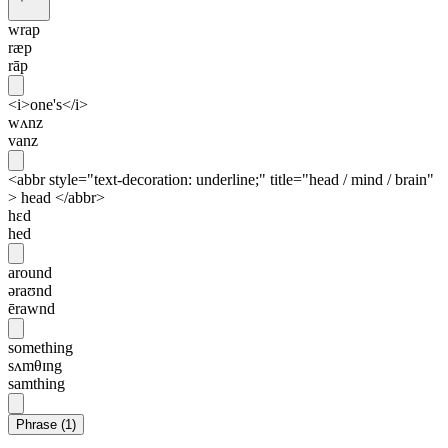
wrap
ræp
rāp
<i>one's</i>
wʌnz
vanz
<abbr style="text-decoration: underline;" title="head / mind / brain"
> head </abbr>
hɛd
hed
around
əraʊnd
ērawnd
something
sʌmθɪng
samthing
Phrase
(
1
)