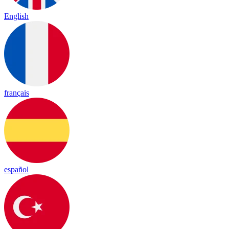
English
français
español