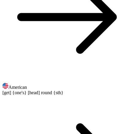
American
[get] {one's} [head] round {sth}