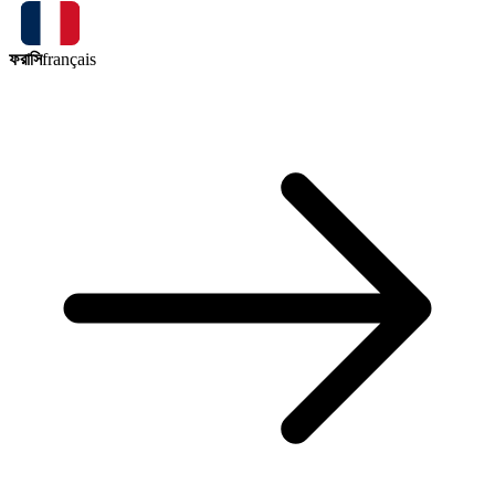
ফরাসি
français