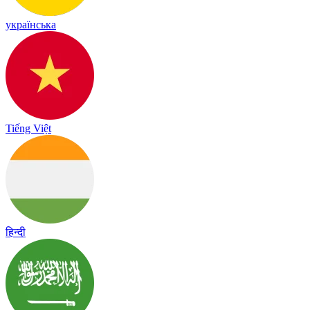
українська
Tiếng Việt
हिन्दी