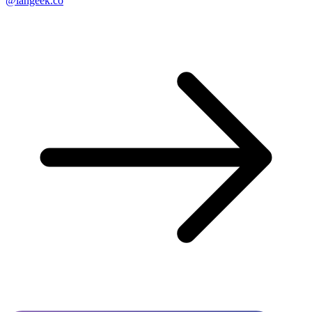
@langeek.co