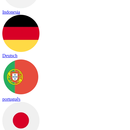
Indonesia
Deutsch
português