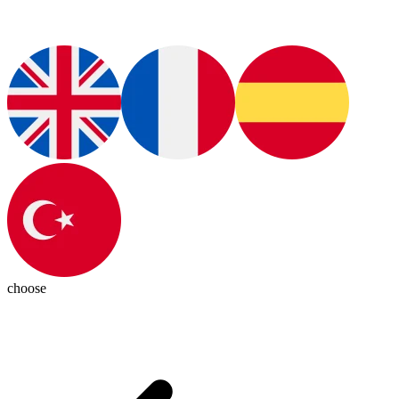
choose