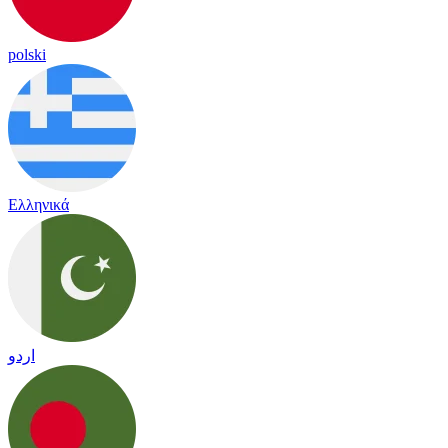
polski
Ελληνικά
اردو