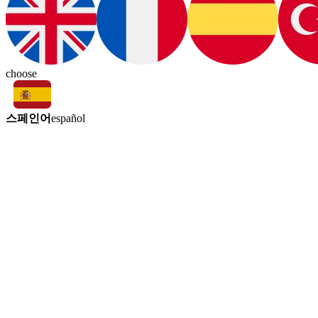
choose
스페인어
español