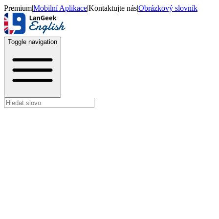
Premium
|
Mobilní Aplikace
|
Kontaktujte nás
|
Obrázkový slovník
Toggle navigation