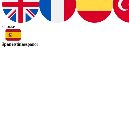
choose
španělština
español