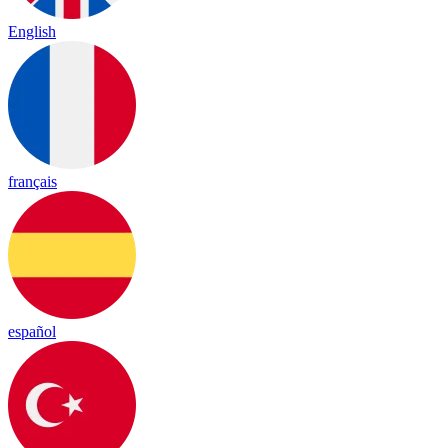
English
français
español