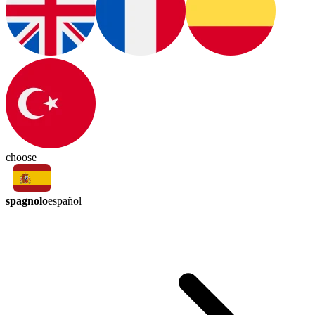
choose
spagnolo
español