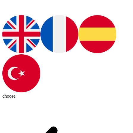
choose