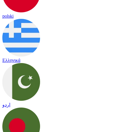
polski
Ελληνικά
اردو