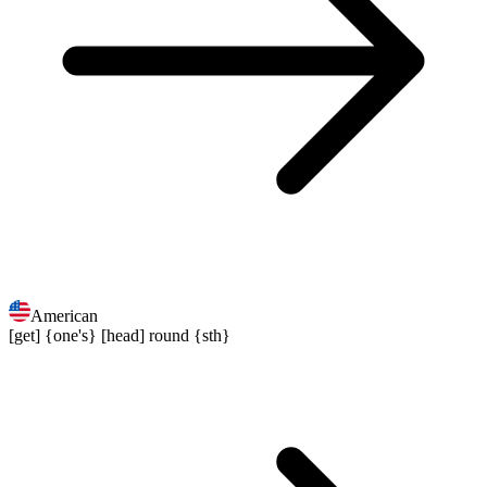
American
[get] {one's} [head] round {sth}