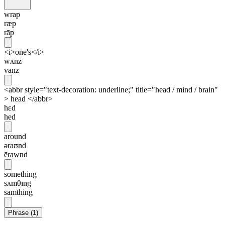
wrap
ræp
rāp
<i>one's</i>
wʌnz
vanz
<abbr style="text-decoration: underline;" title="head / mind / brain"
> head </abbr>
hɛd
hed
around
əraʊnd
ērawnd
something
sʌmθɪng
samthing
Phrase
(
1
)