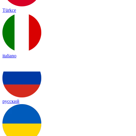
Türkçe
italiano
русский