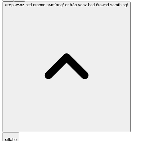
/ræp wʌnz hɛd əraʊnd sʌmθɪng/
or /rāp vanz hed ērawnd samthing/
sillabe