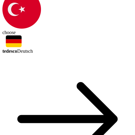
choose
tedesco
Deutsch