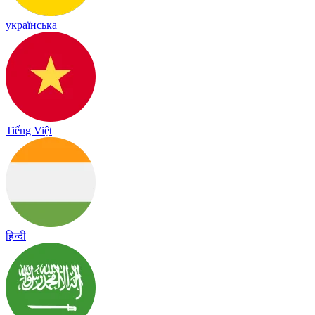
українська
Tiếng Việt
हिन्दी