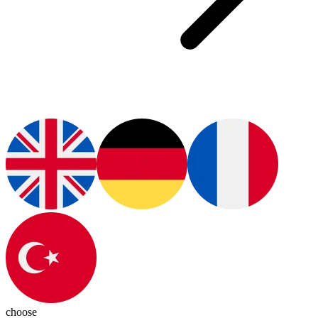
choose