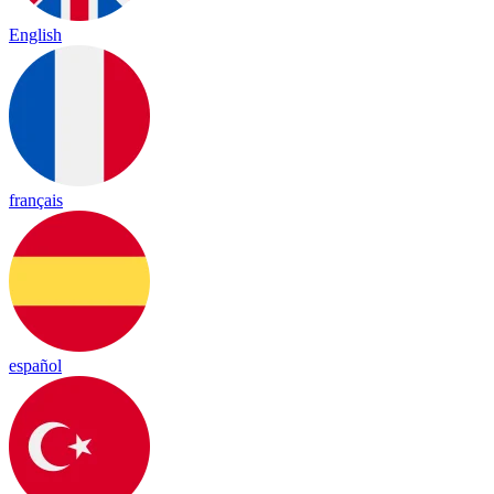
English
français
español