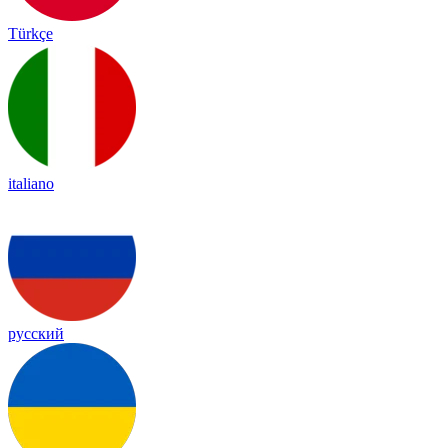
Türkçe
italiano
русский