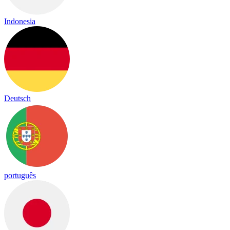
Indonesia
Deutsch
português