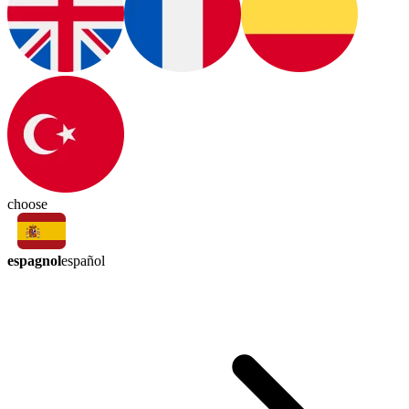
choose
espagnol
español