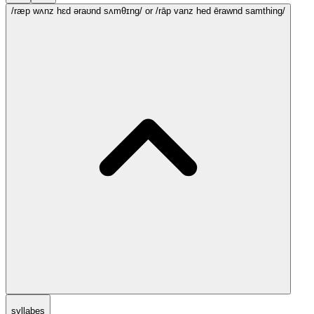
/ræp wʌnz hɛd əraʊnd sʌmθɪng/
or /rāp vanz hed ērawnd samthing/
syllabes