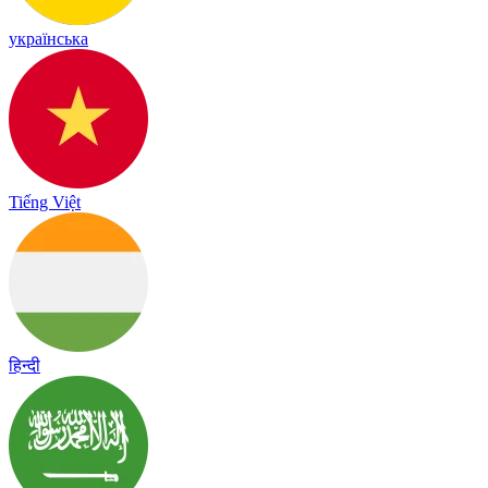
українська
Tiếng Việt
हिन्दी