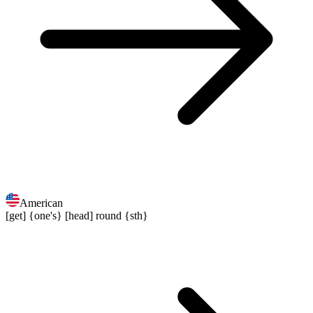
American
[get] {one's} [head] round {sth}