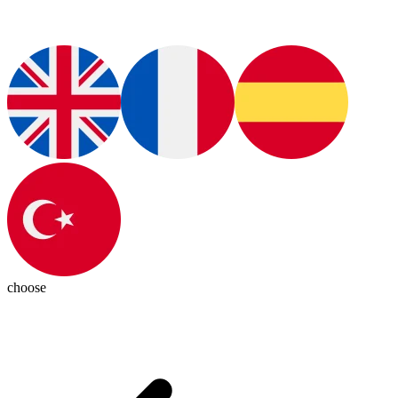
choose