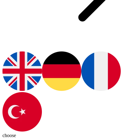
choose