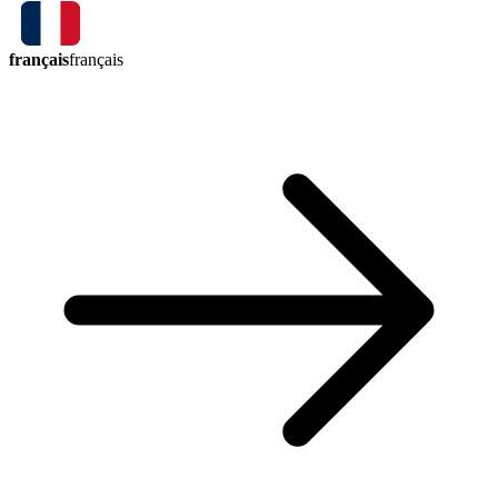
français
français