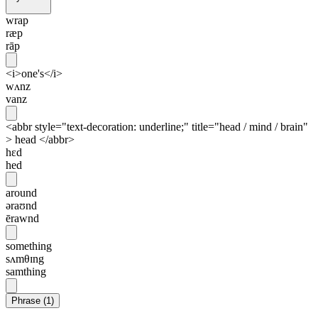
wrap
ræp
rāp
<i>one's</i>
wʌnz
vanz
<abbr style="text-decoration: underline;" title="head / mind / brain"
> head </abbr>
hɛd
hed
around
əraʊnd
ērawnd
something
sʌmθɪng
samthing
Phrase
(
1
)