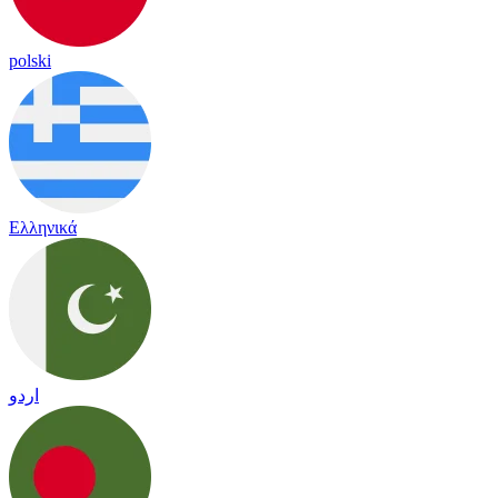
polski
Ελληνικά
اردو