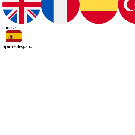
choose
Spanyol
español