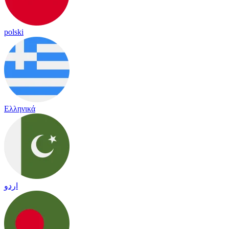
polski
Ελληνικά
اردو