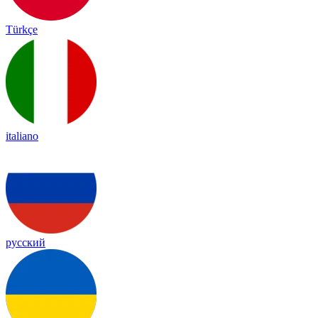
Türkçe
italiano
русский