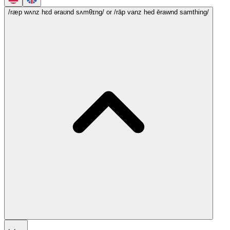
/ræp wʌnz hɛd əraʊnd sʌmθɪng/
or /rāp vanz hed ērawnd samthing/