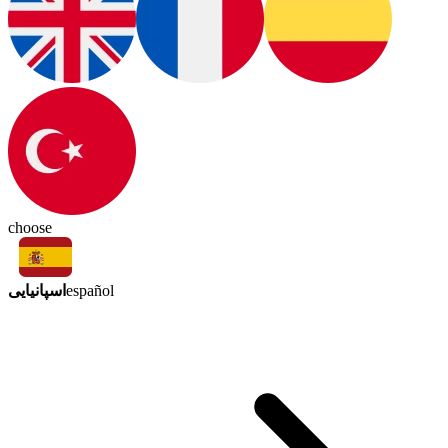
choose
اسپانیایی
español