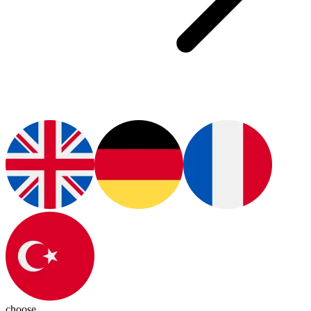
choose