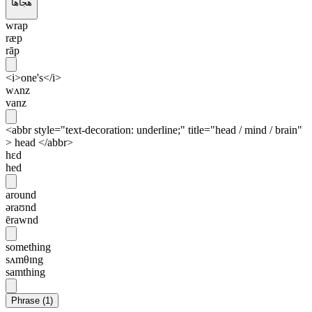
هجاها
wrap
ræp
rāp
<i>one's</i>
wʌnz
vanz
<abbr style="text-decoration: underline;" title="head / mind / brain"
> head </abbr>
hɛd
hed
around
əraʊnd
ērawnd
something
sʌmθɪng
samthing
Phrase
(
1
)