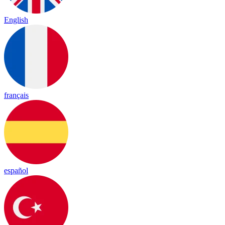
English
français
español