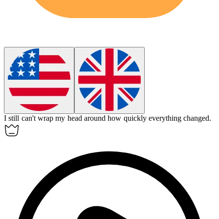
I still can't wrap my head around how quickly everything changed.