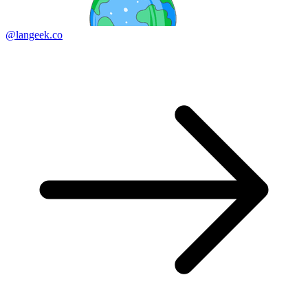
@langeek.co