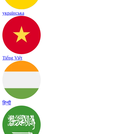
українська
Tiếng Việt
हिन्दी