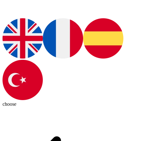
choose