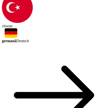
choose
germană
Deutsch