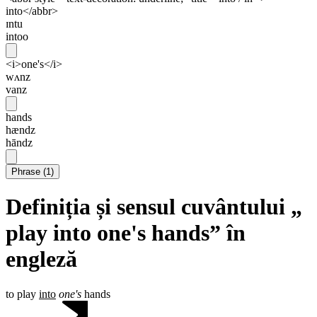
into</abbr>
ɪntu
intoo
<i>one's</i>
wʌnz
vanz
hands
hændz
hāndz
Phrase
(
1
)
Definiția și sensul cuvântului „
play into one's hands” în
engleză
to play
into
one's
hands