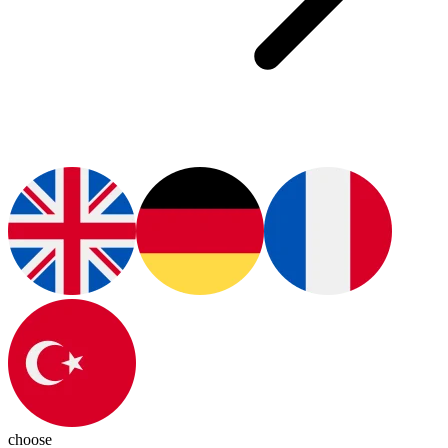
choose