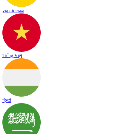
українська
Tiếng Việt
हिन्दी