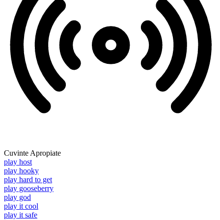
Cuvinte Apropiate
play host
play hooky
play hard to get
play gooseberry
play god
play it cool
play it safe