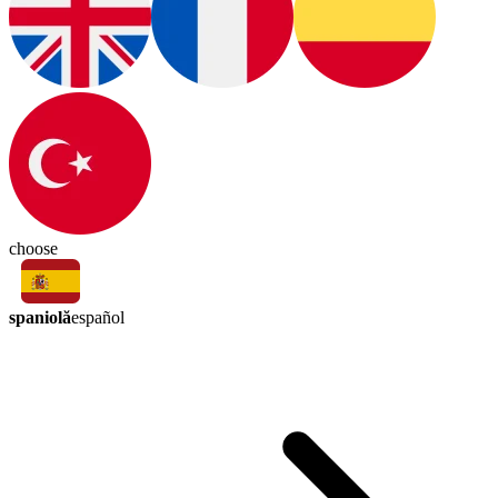
choose
spaniolă
español