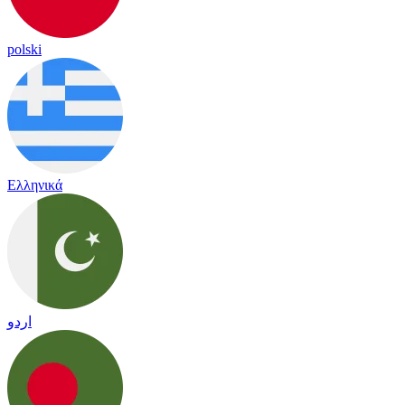
polski
Ελληνικά
اردو