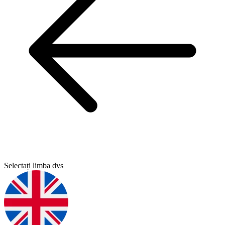
Selectați limba dvs