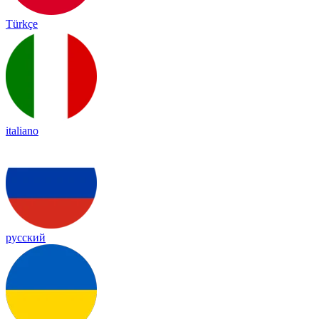
Türkçe
italiano
русский