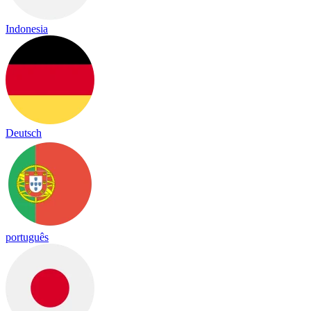
Indonesia
Deutsch
português