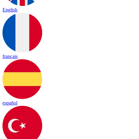
English
français
español