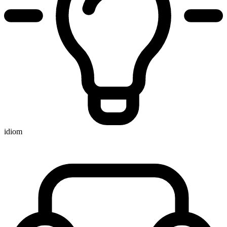
idiom