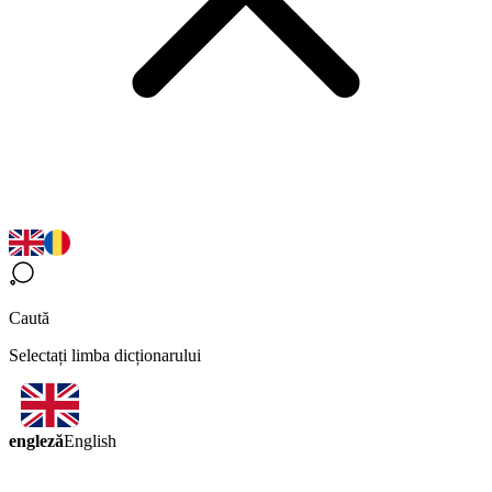
Caută
Selectați limba dicționarului
engleză
English