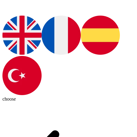
choose