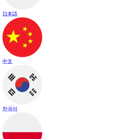
日本語
中文
한국어