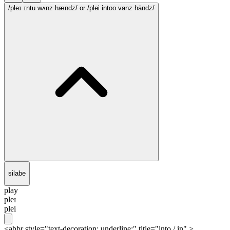
/pleɪ ɪntu wʌnz hændz/
or /plei intoo vanz hāndz/
silabe
play
pleɪ
plei
<abbr style="text-decoration: underline;" title="into / in" >