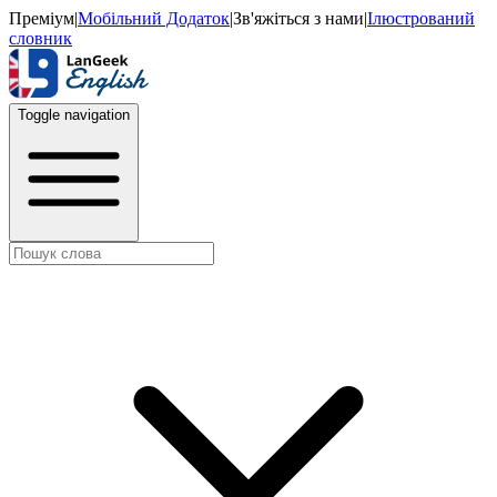
Преміум
|
Мобільний Додаток
|
Зв'яжіться з нами
|
Ілюстрований
словник
Toggle navigation