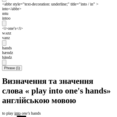
<abbr style="text-decoration: underline;" title="into / in" >
into</abbr>
ɪntu
intoo
<i>one's</i>
wʌnz
vanz
hands
hændz
hāndz
Phrase
(
1
)
Визначення та значення
слова « play into one's hands»
англійською мовою
to play
into
one's
hands