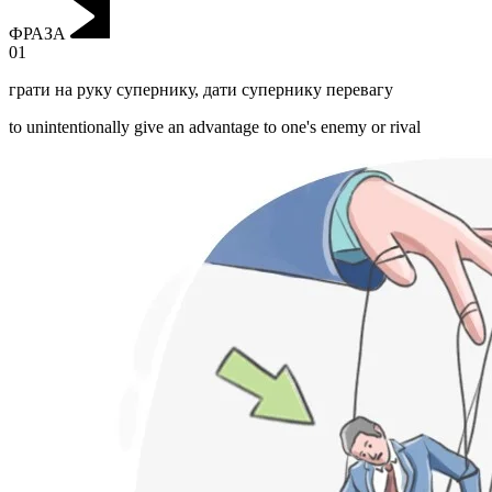
ФРАЗА
01
грати на руку супернику
,
дати супернику перевагу
to unintentionally give an advantage to one's enemy or rival