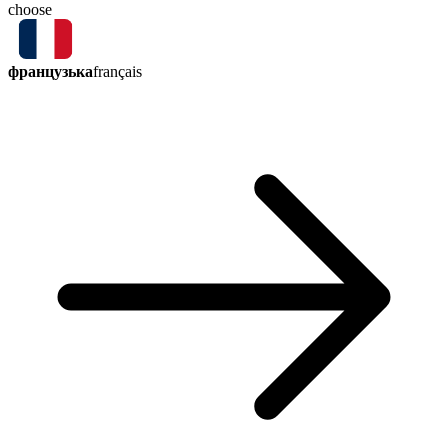
choose
французька
français