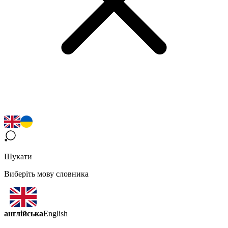
Шукати
Виберіть мову словника
англійська
English