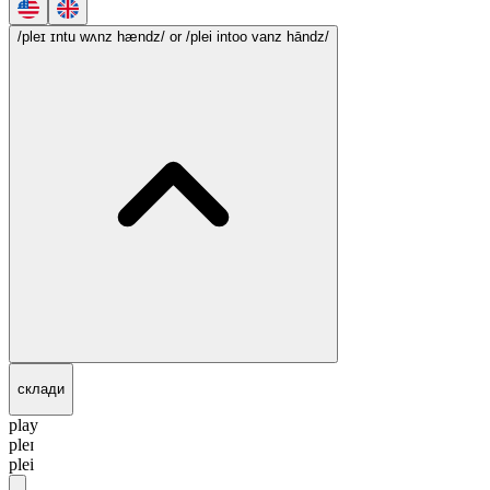
/pleɪ ɪntu wʌnz hændz/
or /plei intoo vanz hāndz/
склади
play
pleɪ
plei