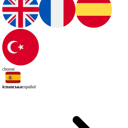
choose
іспанська
español