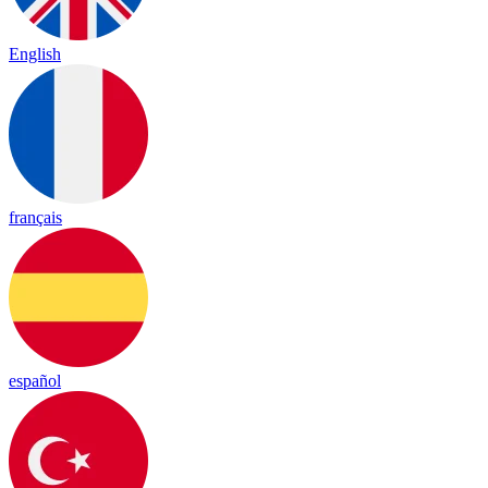
English
français
español