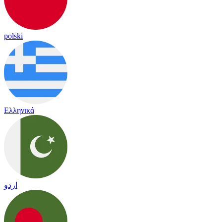
polski
Ελληνικά
اردو