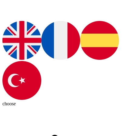
choose