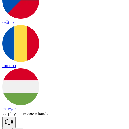
čeština
română
magyar
to
play
into
one's
hands