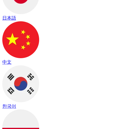
日本語
中文
한국어