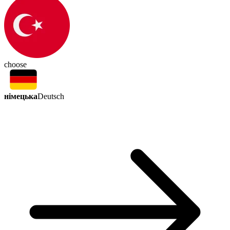
choose
німецька
Deutsch