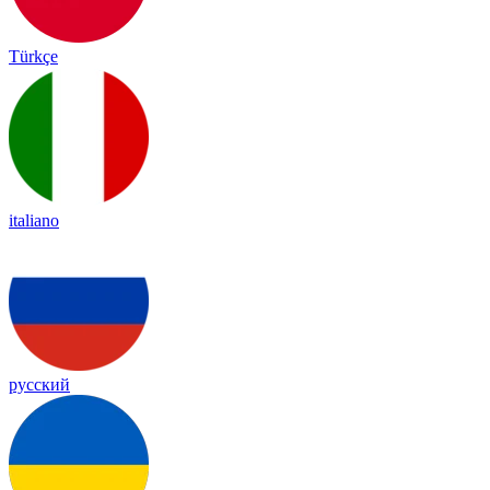
Türkçe
italiano
русский