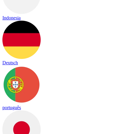
Indonesia
Deutsch
português