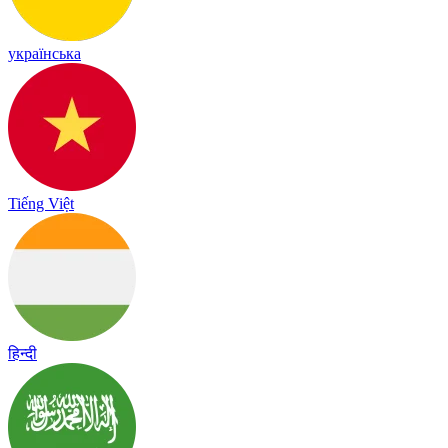
українська
Tiếng Việt
हिन्दी