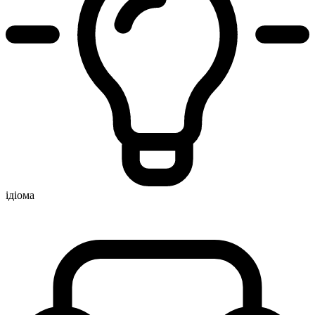
ідіома