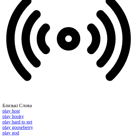
Близькі Слова
play host
play hooky
play hard to get
play gooseberry
play god