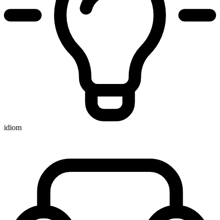
idiom