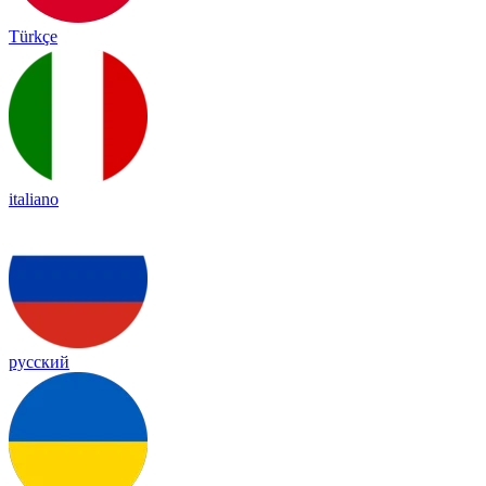
Türkçe
italiano
русский