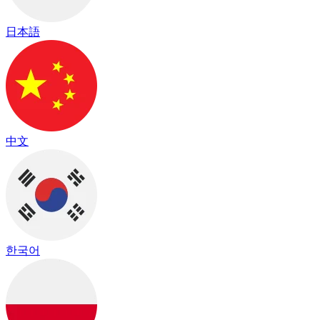
日本語
中文
한국어