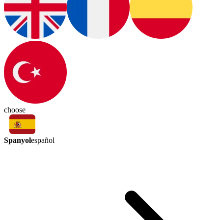
choose
Spanyol
español