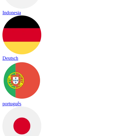
Indonesia
Deutsch
português