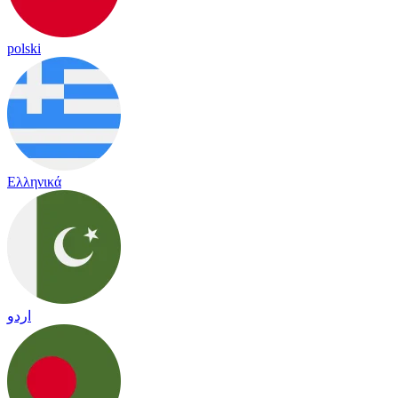
polski
Ελληνικά
اردو