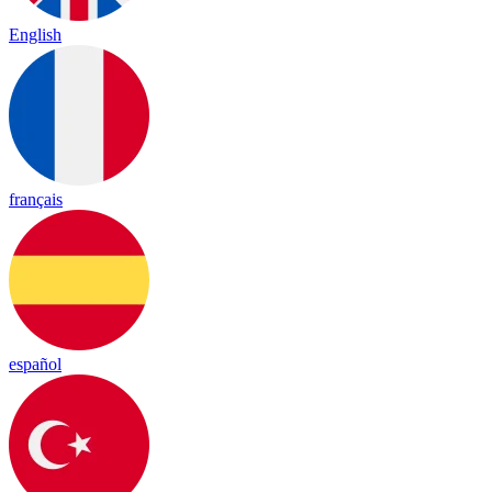
English
français
español