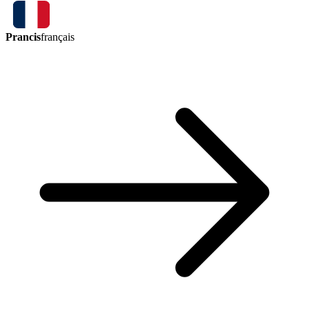
Prancis
français