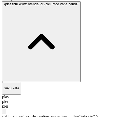
/pleɪ ɪntu wʌnz hændz/
or /plei intoo vanz hāndz/
suku kata
play
pleɪ
plei
<abbr style="text-decoration: underline;" title="into / in" >