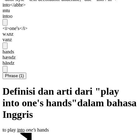
into</abbr>
ɪntu
intoo
<i>one's</i>
wʌnz
vanz
hands
hændz
hāndz
Phrase
(
1
)
Definisi dan arti dari "play
into one's hands"dalam bahasa
Inggris
to play
into
one's
hands