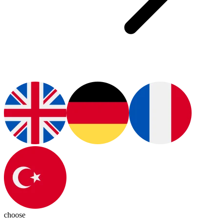
choose