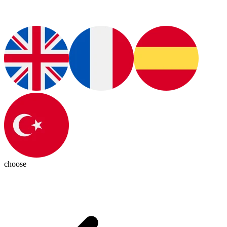
choose