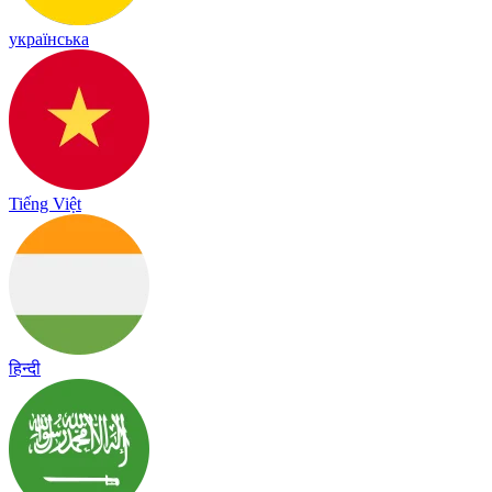
українська
Tiếng Việt
हिन्दी