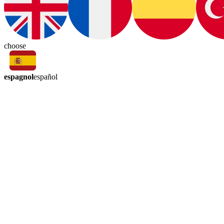
choose
espagnol
español