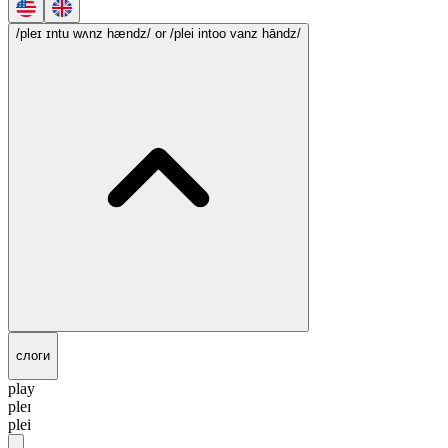
/pleɪ ɪntu wʌnz hændz/
or /plei intoo vanz hāndz/
слоги
play
pleɪ
plei