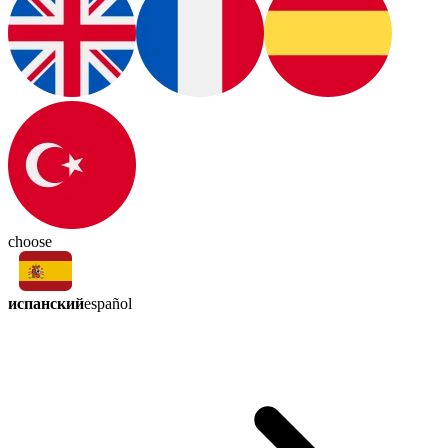
choose
испанский
español