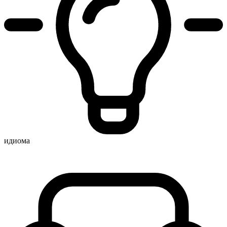
идиома