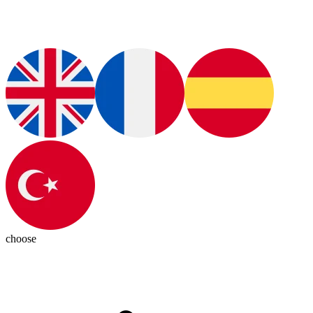
choose