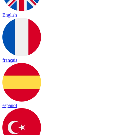
English
français
español