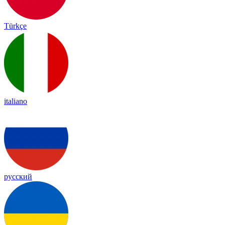
Türkçe
italiano
русский