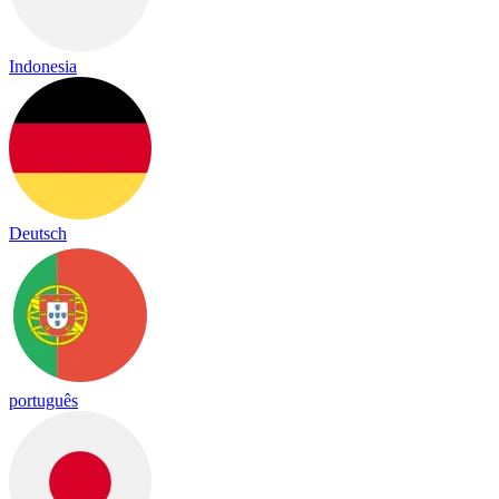
Indonesia
Deutsch
português