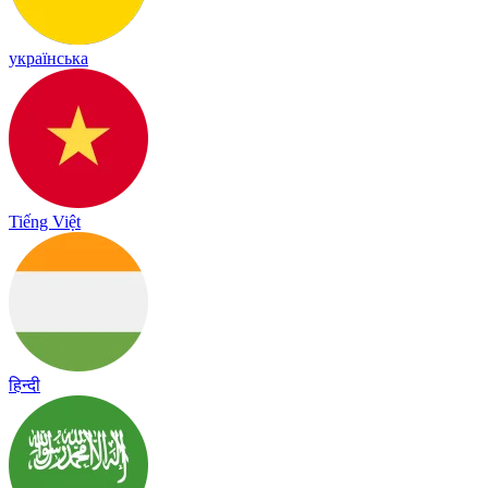
українська
Tiếng Việt
हिन्दी