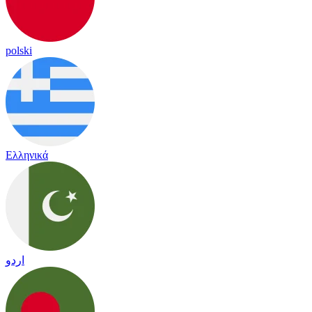
polski
Ελληνικά
اردو