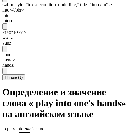
<abbr style="text-decoration: underline;" title="into / in" >
into</abbr>
ɪntu
intoo
<i>one's</i>
wʌnz
vanz
hands
hændz
hāndz
Phrase
(
1
)
Определение и значение
слова « play into one's hands»
на английском языке
to play
into
one's
hands