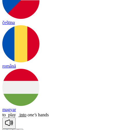
čeština
română
magyar
to
play
into
one's
hands