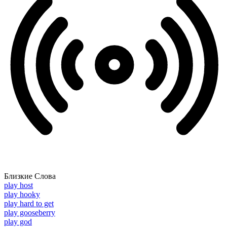
Близкие Слова
play host
play hooky
play hard to get
play gooseberry
play god