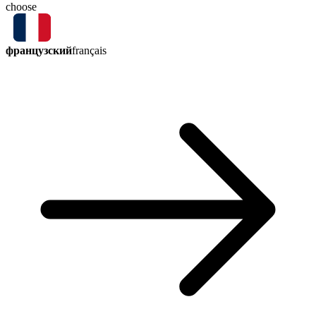
choose
французский
français