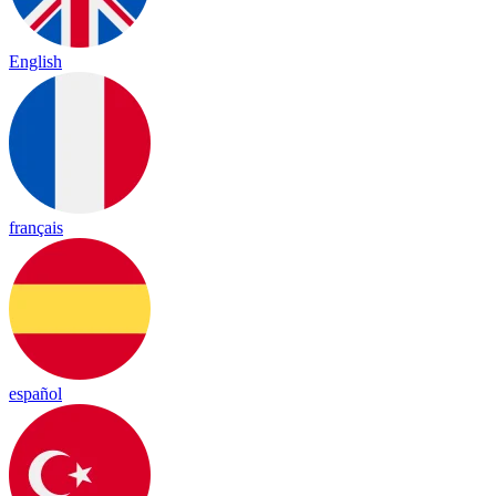
English
français
español