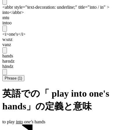
<abbr style="text-decoration: underline;" title="into / in" >
into</abbr>
ɪntu
intoo
<i>one's</i>
wʌnz
vanz
hands
hændz
hāndz
Phrase
(
1
)
英語での「 play into one's
hands」の定義と意味
to play
into
one's
hands