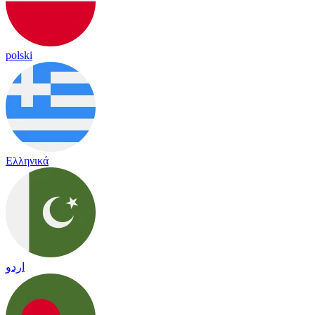
polski
Ελληνικά
اردو