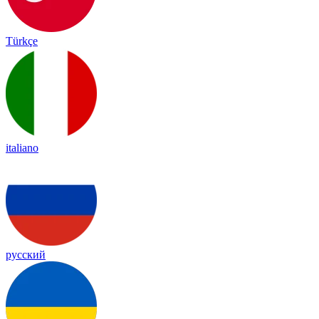
Türkçe
italiano
русский