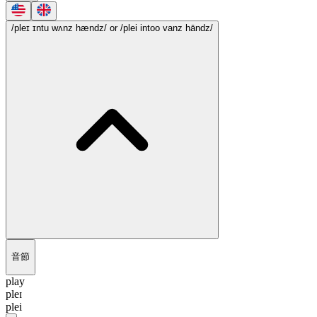
/pleɪ ɪntu wʌnz hændz/
or /plei intoo vanz hāndz/
音節
play
pleɪ
plei