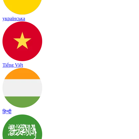
українська
Tiếng Việt
हिन्दी