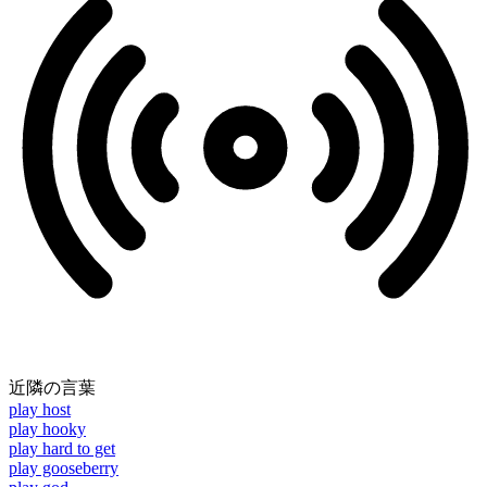
近隣の言葉
play host
play hooky
play hard to get
play gooseberry