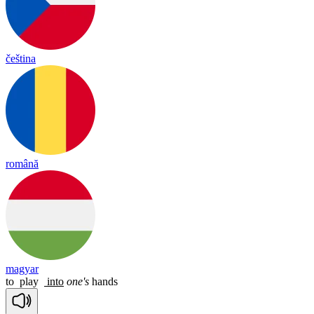
čeština
română
magyar
to
play
into
one's
hands