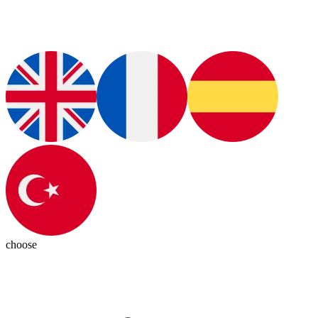
choose