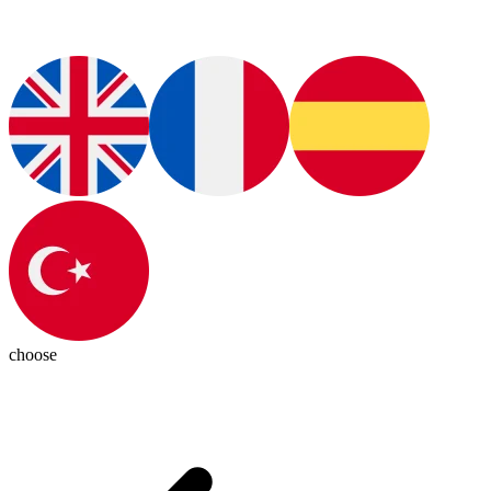
choose