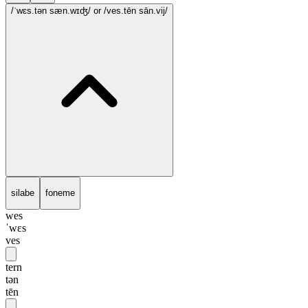
/ˈwɛs.tən sæn.wɪʤ/
or /ves.tēn sān.vij/
silabe
foneme
wes
ˈwɛs
ves
tern
tən
tēn