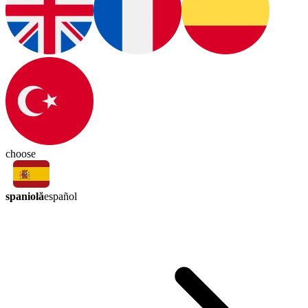
choose
spaniolă
español