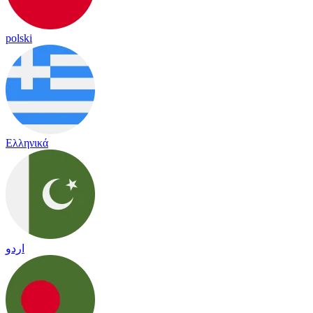
polski
Ελληνικά
اردو