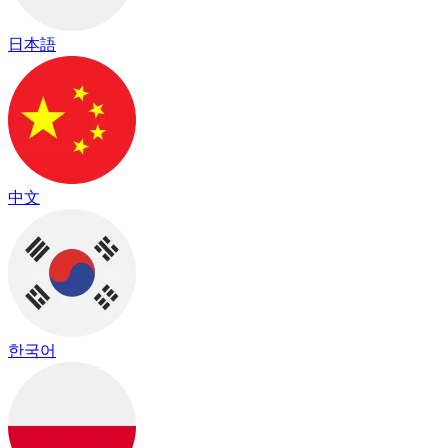
日本語
中文
한국어