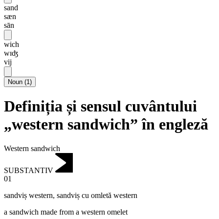
sand
sæn
sān
wich
wɪʤ
vij
Noun
(
1
)
Definiția și sensul cuvântului
„western sandwich” în engleză
Western sandwich
SUBSTANTIV
01
sandviș western
,
sandviș cu omletă western
a sandwich made from a western omelet