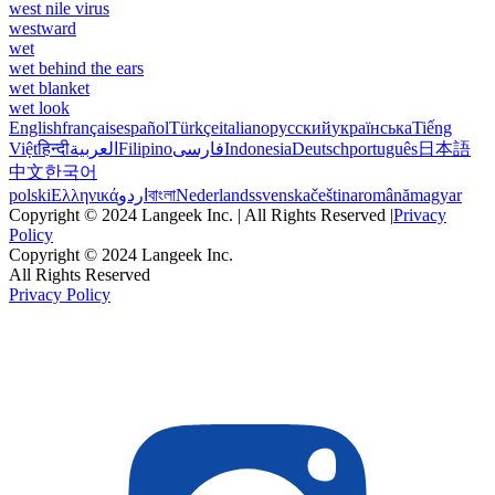
west nile virus
westward
wet
wet behind the ears
wet blanket
wet look
English
français
español
Türkçe
italiano
русский
українська
Tiếng
Việt
हिन्दी
العربية
Filipino
فارسی
Indonesia
Deutsch
português
日本語
中文
한국어
polski
Ελληνικά
اردو
বাংলা
Nederlands
svenska
čeština
română
magyar
Copyright © 2024 Langeek Inc. | All Rights Reserved |
Privacy
Policy
Copyright © 2024 Langeek Inc.
All Rights Reserved
Privacy Policy