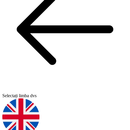
Selectați limba dvs