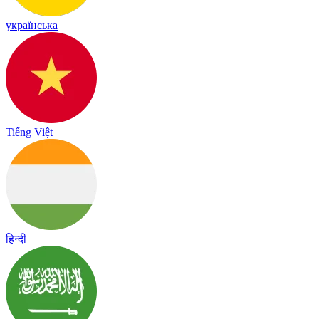
українська
Tiếng Việt
हिन्दी