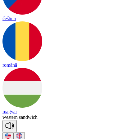
čeština
română
magyar
wes
tern
sand
wich