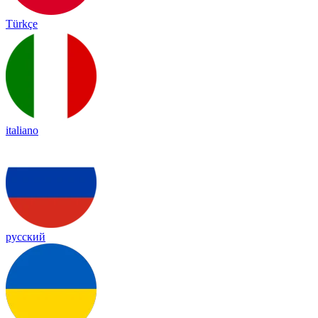
Türkçe
italiano
русский