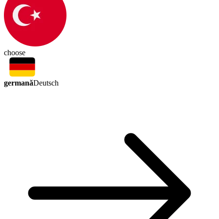
choose
germană
Deutsch