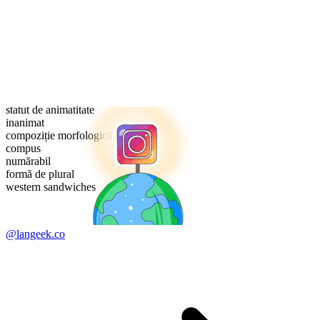
statut de animatitate
inanimat
compoziție morfologică
compus
numărabil
formă de plural
western sandwiches
@langeek.co