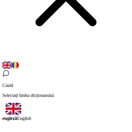
Caută
Selectați limba dicționarului
engleză
English