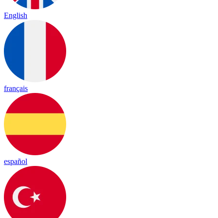
English
français
español