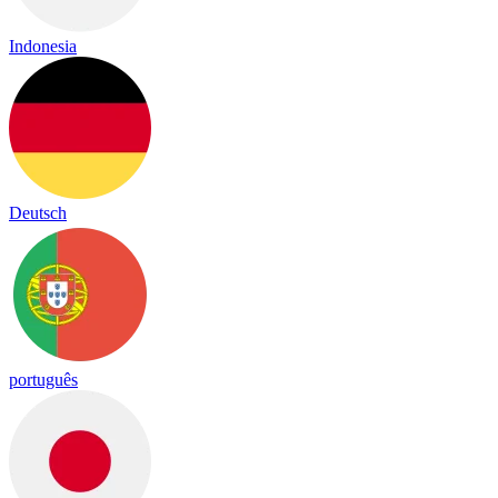
Indonesia
Deutsch
português