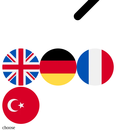
choose