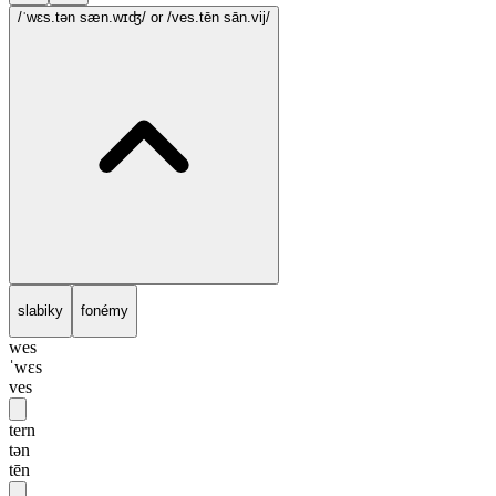
/ˈwɛs.tən sæn.wɪʤ/
or /ves.tēn sān.vij/
slabiky
fonémy
wes
ˈwɛs
ves
tern
tən
tēn