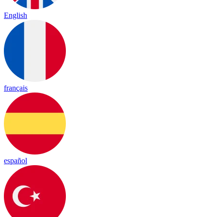
English
français
español