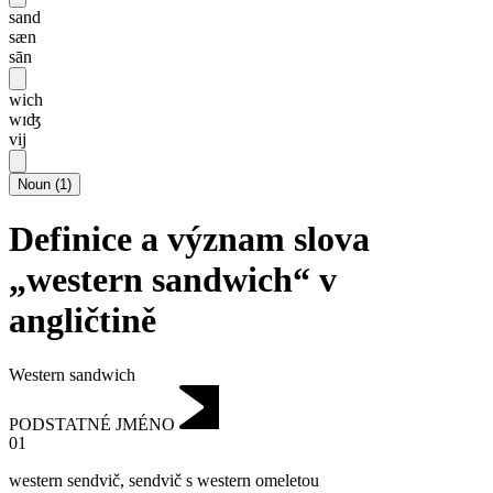
sand
sæn
sān
wich
wɪʤ
vij
Noun
(
1
)
Definice a význam slova
„western sandwich“ v
angličtině
Western sandwich
PODSTATNÉ JMÉNO
01
western sendvič
,
sendvič s western omeletou