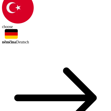
choose
němčina
Deutsch