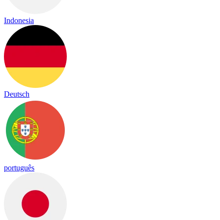
Indonesia
Deutsch
português