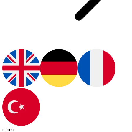
choose