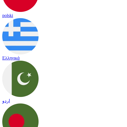
polski
Ελληνικά
اردو