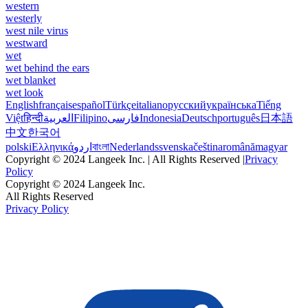
western
westerly
west nile virus
westward
wet
wet behind the ears
wet blanket
wet look
English
français
español
Türkçe
italiano
русский
українська
Tiếng
Việt
हिन्दी
العربية
Filipino
فارسی
Indonesia
Deutsch
português
日本語
中文
한국어
polski
Ελληνικά
اردو
বাংলা
Nederlands
svenska
čeština
română
magyar
Copyright © 2024 Langeek Inc. | All Rights Reserved |
Privacy
Policy
Copyright © 2024 Langeek Inc.
All Rights Reserved
Privacy Policy