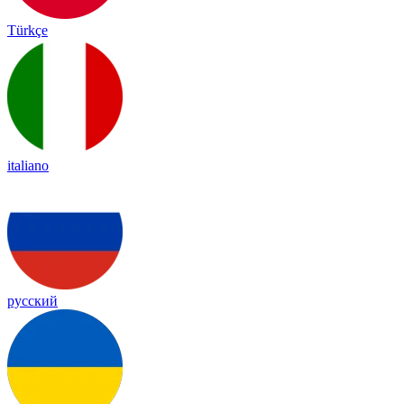
Türkçe
italiano
русский