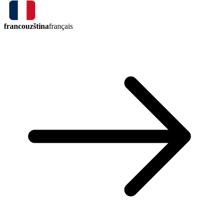
francouzština
français