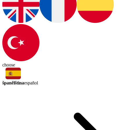
choose
španělština
español