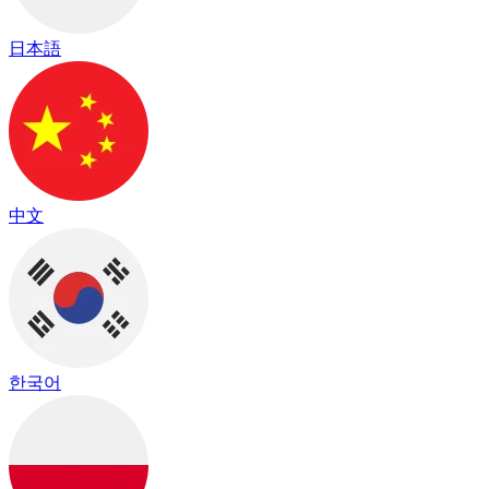
日本語
中文
한국어