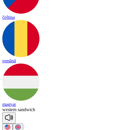
čeština
română
magyar
wes
tern
sand
wich