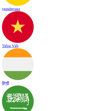
українська
Tiếng Việt
हिन्दी