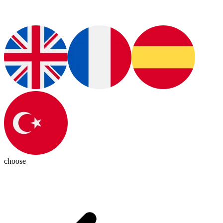
choose