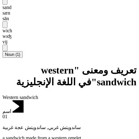
sand
sæn
sān
wich
wɪʤ
vij
Noun
(
1
)
تعريف ومعنى "western
sandwich"في اللغة الإنجليزية
Western sandwich
اسم
01
ساندويتش عجة غربية
,
ساندويتش غربي
a sandwich made from a western omelet