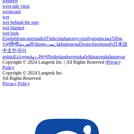
westerly
west nile virus
westward
wet
wet behind the ears
wet blanket
wet look
English
français
español
Türkçe
italiano
русский
українська
Tiếng
Việt
हिन्दी
العربية
Filipino
فارسی
Indonesia
Deutsch
português
日本語
中文
한국어
polski
Ελληνικά
اردو
বাংলা
Nederlands
svenska
čeština
română
magyar
Copyright © 2024 Langeek Inc. | All Rights Reserved |
Privacy
Policy
Copyright © 2024 Langeek Inc.
All Rights Reserved
Privacy Policy