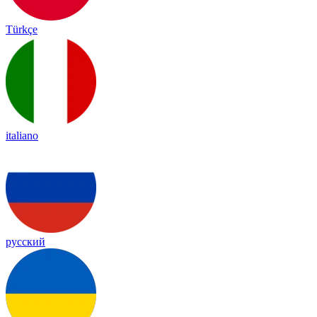
Türkçe
italiano
русский