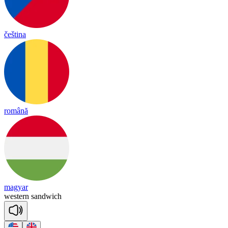
čeština
română
magyar
wes
tern
sand
wich