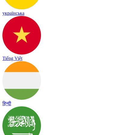
українська
Tiếng Việt
हिन्दी