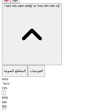
/ˈwɛs.tən sæn.wɪʤ/
or /ves.tēn sān.vij/
الفونيمات
المقاطع الصوتية
wes
ˈwɛs
ves
tern
tən
tēn