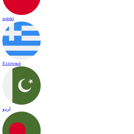
polski
Ελληνικά
اردو