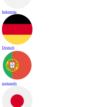
Indonesia
Deutsch
português