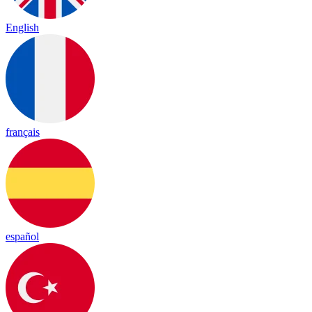
English
français
español