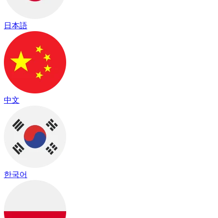
日本語
中文
한국어