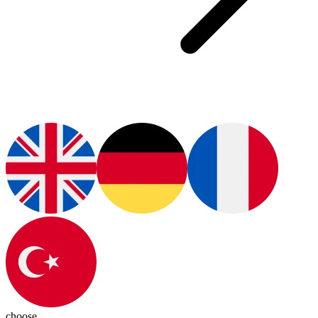
choose