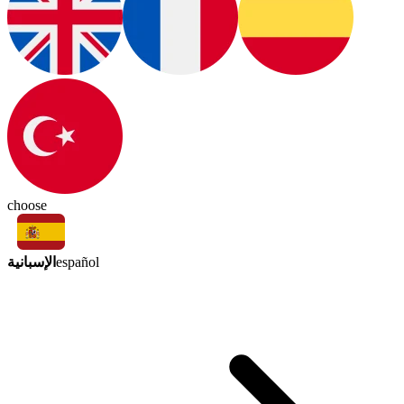
choose
الإسبانية
español