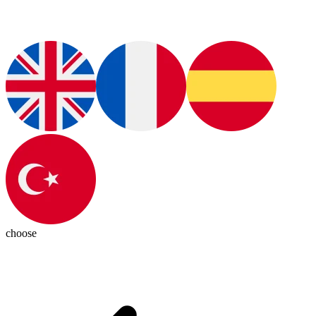
choose