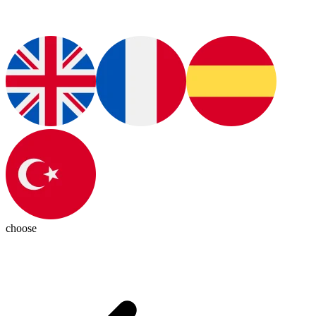
choose