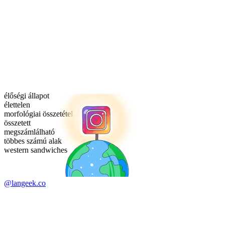
élőségi állapot
élettelen
morfológiai összetétel
összetett
megszámlálható
többes számú alak
western sandwiches
@langeek.co