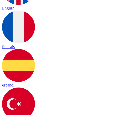
English
français
español