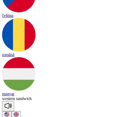
čeština
română
magyar
wes
tern
sand
wich