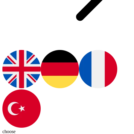
choose