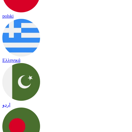
polski
Ελληνικά
اردو