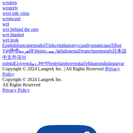
western
westerly
west nile virus
westward
wet
wet behind the ears
wet blanket
wet look
English
français
español
Türkçe
italiano
русский
українська
Tiếng
Việt
हिन्दी
العربية
Filipino
فارسی
Indonesia
Deutsch
português
日本語
中文
한국어
polski
Ελληνικά
اردو
বাংলা
Nederlands
svenska
čeština
română
magyar
Copyright © 2024 Langeek Inc. | All Rights Reserved |
Privacy
Policy
Copyright © 2024 Langeek Inc.
All Rights Reserved
Privacy Policy