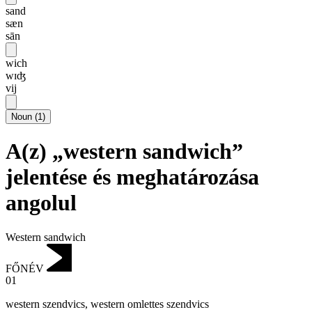
sand
sæn
sān
wich
wɪʤ
vij
Noun
(
1
)
A(z) „western sandwich”
jelentése és meghatározása
angolul
Western sandwich
FŐNÉV
01
western szendvics
,
western omlettes szendvics