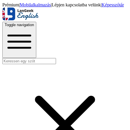
Prémium
|
Mobilalkalmazás
|
Lépjen kapcsolatba velünk
|
Képesszótár
Toggle navigation