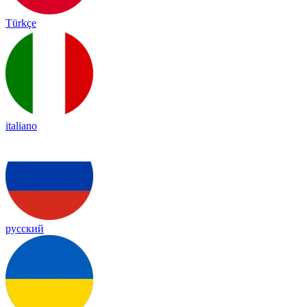
Türkçe
italiano
русский