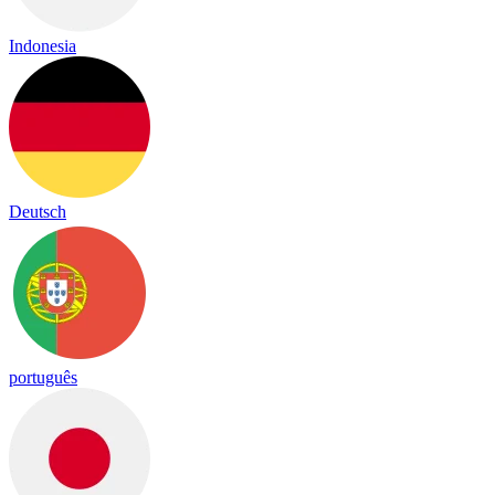
Indonesia
Deutsch
português