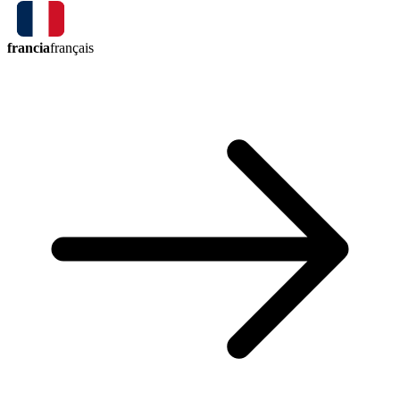
francia
français