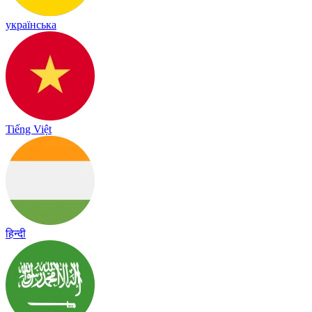
українська
Tiếng Việt
हिन्दी