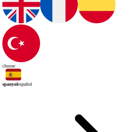
choose
spanyol
español