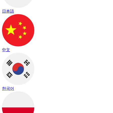
日本語
中文
한국어