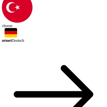
choose
német
Deutsch