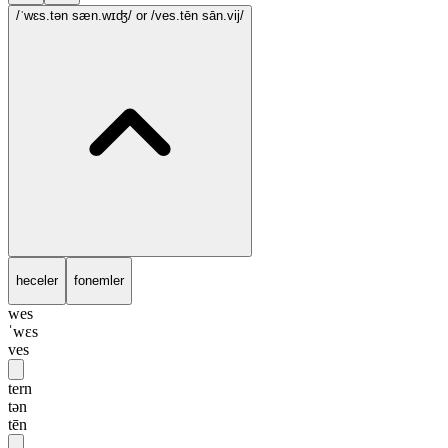
/ˈwɛs.tən sæn.wɪʤ/
or /ves.tēn sān.vij/
heceler
fonemler
wes
ˈwɛs
ves
tern
tən
tēn