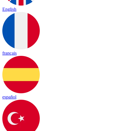
English
français
español