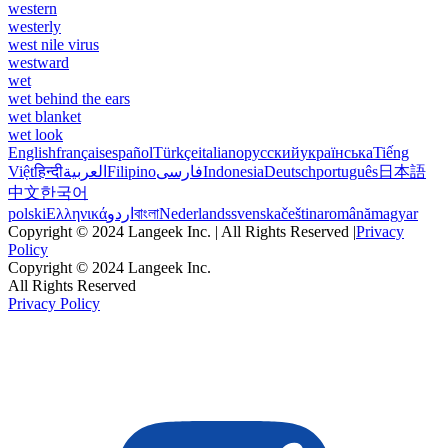
western
westerly
west nile virus
westward
wet
wet behind the ears
wet blanket
wet look
English
français
español
Türkçe
italiano
русский
українська
Tiếng
Việt
हिन्दी
العربية
Filipino
فارسی
Indonesia
Deutsch
português
日本語
中文
한국어
polski
Ελληνικά
اردو
বাংলা
Nederlands
svenska
čeština
română
magyar
Copyright © 2024 Langeek Inc. | All Rights Reserved |
Privacy
Policy
Copyright © 2024 Langeek Inc.
All Rights Reserved
Privacy Policy