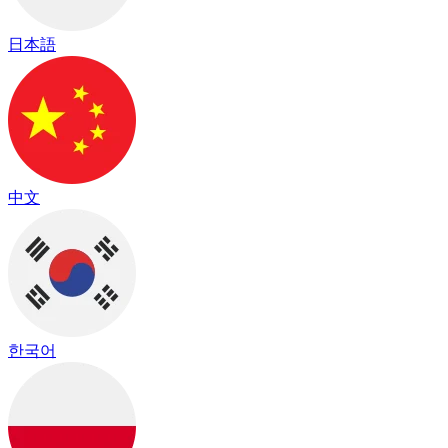
日本語
中文
한국어