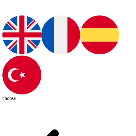
choose