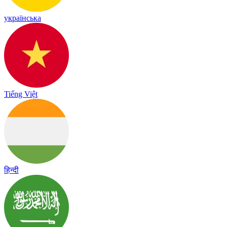
українська
Tiếng Việt
हिन्दी