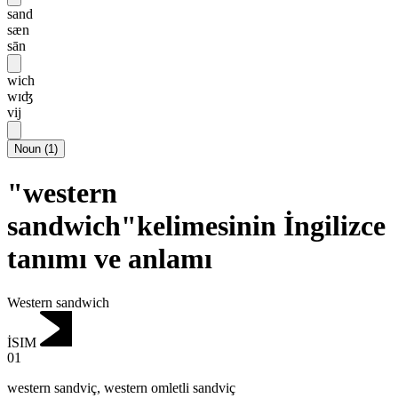
sand
sæn
sān
wich
wɪʤ
vij
Noun
(
1
)
"western
sandwich"kelimesinin İngilizce
tanımı ve anlamı
Western sandwich
İSIM
01
western sandviç
,
western omletli sandviç