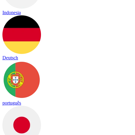
Indonesia
Deutsch
português