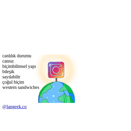
canlılık durumu
cansız
biçimbilimsel yapı
bileşik
sayılabilir
çoğul biçim
western sandwiches
@langeek.co