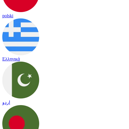
polski
Ελληνικά
اردو