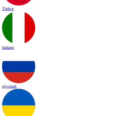
Türkçe
italiano
русский