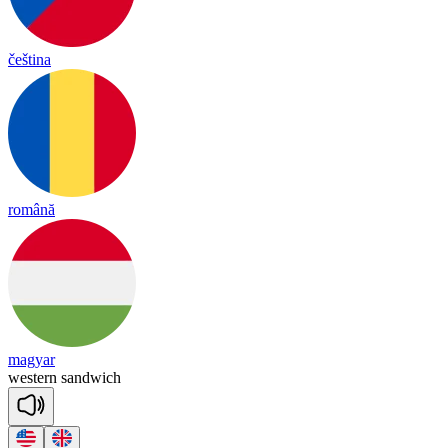
čeština
română
magyar
wes
tern
sand
wich