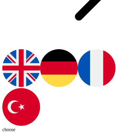
choose