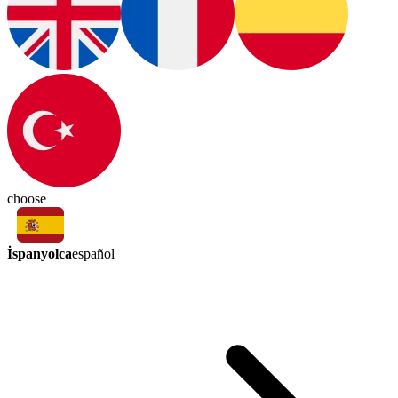
choose
İspanyolca
español