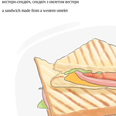
вестерн-сендвіч
,
сендвіч з омлетом вестерн
a sandwich made from a western omelet