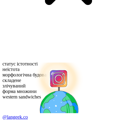
статус істотності
неістота
морфологічна будова
складене
злічуваний
форма множини
western sandwiches
@langeek.co