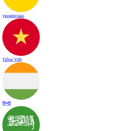
українська
Tiếng Việt
हिन्दी