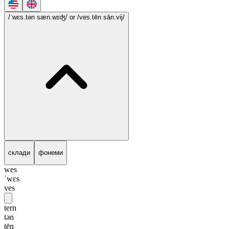
/ˈwɛs.tən sæn.wɪʤ/
or /ves.tēn sān.vij/
склади
фонеми
wes
ˈwɛs
ves
tern
tən
tēn