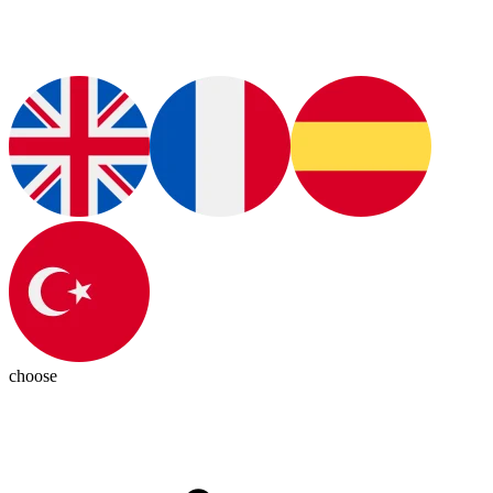
choose