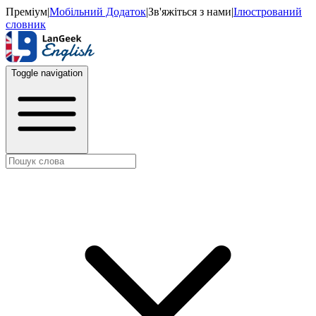
Преміум
|
Мобільний Додаток
|
Зв'яжіться з нами
|
Ілюстрований
словник
Toggle navigation