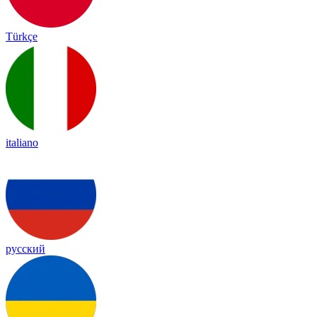
Türkçe
italiano
русский