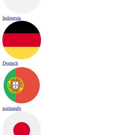
Indonesia
Deutsch
português