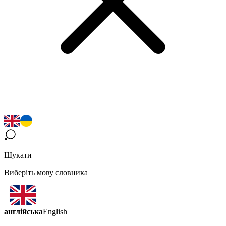
Шукати
Виберіть мову словника
англійська
English