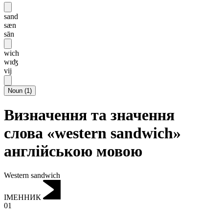
sand
sæn
sān
wich
wɪʤ
vij
Noun
(
1
)
Визначення та значення
слова «western sandwich»
англійською мовою
Western sandwich
ІМЕННИК
01