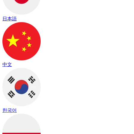
日本語
中文
한국어