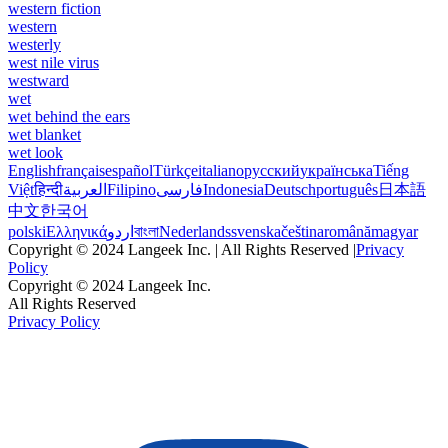
western fiction
western
westerly
west nile virus
westward
wet
wet behind the ears
wet blanket
wet look
English
français
español
Türkçe
italiano
русский
українська
Tiếng
Việt
हिन्दी
العربية
Filipino
فارسی
Indonesia
Deutsch
português
日本語
中文
한국어
polski
Ελληνικά
اردو
বাংলা
Nederlands
svenska
čeština
română
magyar
Copyright © 2024 Langeek Inc. | All Rights Reserved |
Privacy
Policy
Copyright © 2024 Langeek Inc.
All Rights Reserved
Privacy Policy