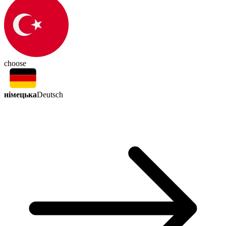
choose
німецька
Deutsch