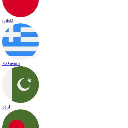
polski
Ελληνικά
اردو