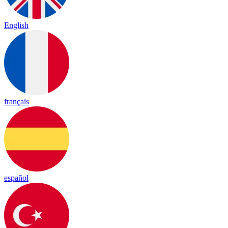
English
français
español