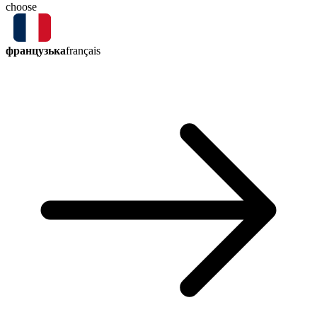
choose
французька
français