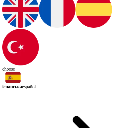
choose
іспанська
español