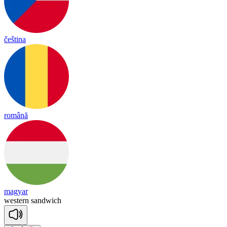
čeština
română
magyar
wes
tern
sand
wich