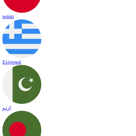
polski
Ελληνικά
اردو