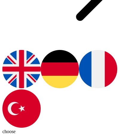
choose