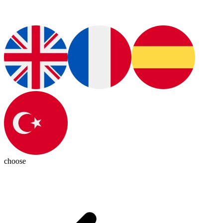
choose