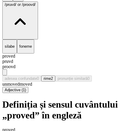
/pruvd/
or /proovd/
silabe
foneme
proved
pruvd
proovd
adesea confundate
0
rime
2
pronunție similară
0
unmoved
moved
Adjective
(
1
)
Definiția și sensul cuvântului
„proved” în engleză
proved