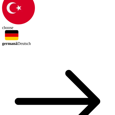
choose
germană
Deutsch