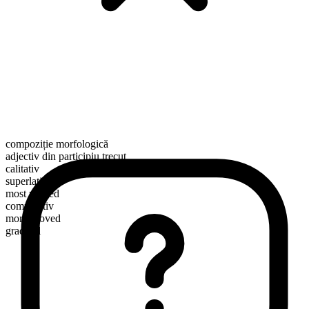
compoziție morfologică
adjectiv din participiu trecut
calitativ
superlativ
most proved
comparativ
more proved
gradabil