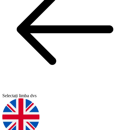
Selectați limba dvs