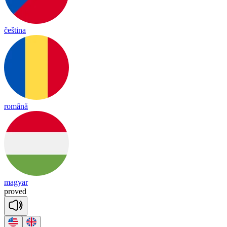
čeština
română
magyar
proved