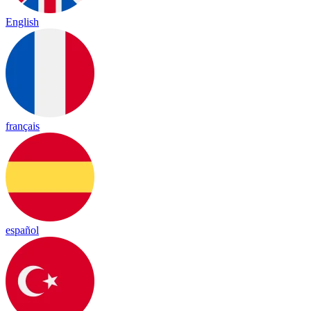
English
français
español