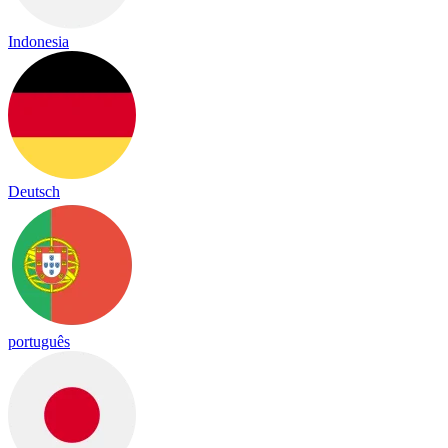
Indonesia
Deutsch
português