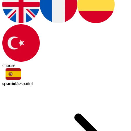
choose
spaniolă
español