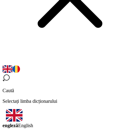
Caută
Selectați limba dicționarului
engleză
English