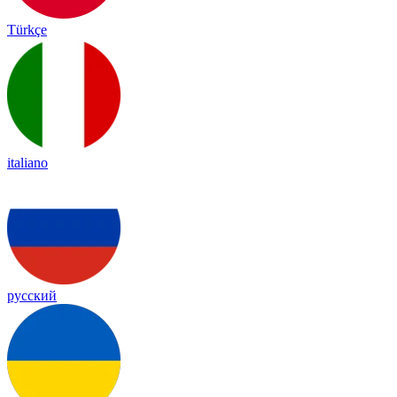
Türkçe
italiano
русский