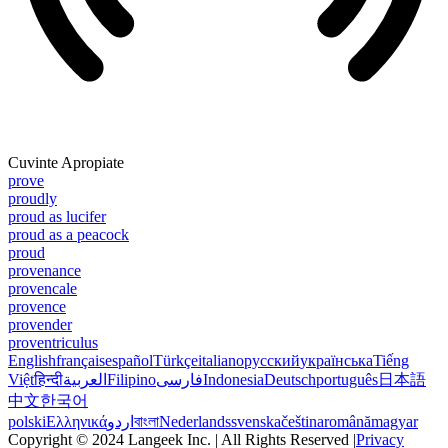
Cuvinte Apropiate
prove
proudly
proud as lucifer
proud as a peacock
proud
provenance
provencale
provence
provender
proventriculus
English
français
español
Türkçe
italiano
русский
українська
Tiếng
Việt
हिन्दी
العربية
Filipino
فارسی
Indonesia
Deutsch
português
日本語
中文
한국어
polski
Ελληνικά
اردو
বাংলা
Nederlands
svenska
čeština
română
magyar
Copyright © 2024 Langeek Inc. | All Rights Reserved |
Privacy