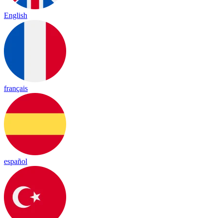
English
français
español