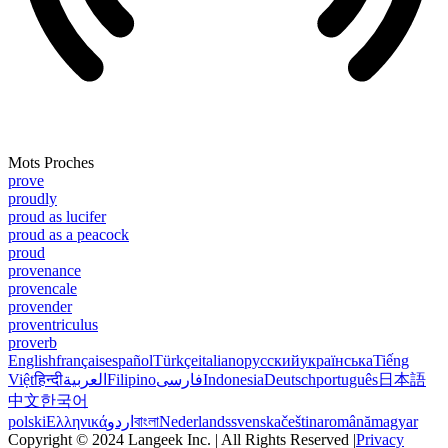
Mots Proches
prove
proudly
proud as lucifer
proud as a peacock
proud
provenance
provencale
provender
proventriculus
proverb
English
français
español
Türkçe
italiano
русский
українська
Tiếng
Việt
हिन्दी
العربية
Filipino
فارسی
Indonesia
Deutsch
português
日本語
中文
한국어
polski
Ελληνικά
اردو
বাংলা
Nederlands
svenska
čeština
română
magyar
Copyright © 2024 Langeek Inc. | All Rights Reserved |
Privacy