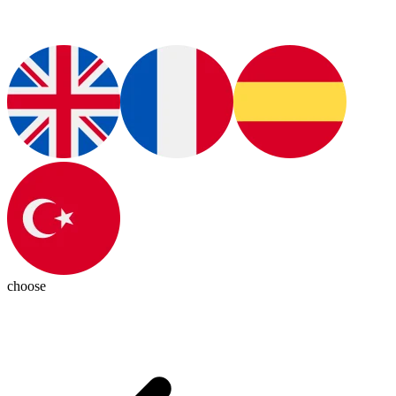
choose