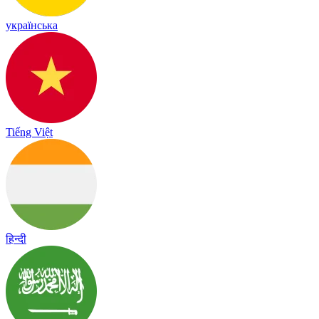
українська
Tiếng Việt
हिन्दी