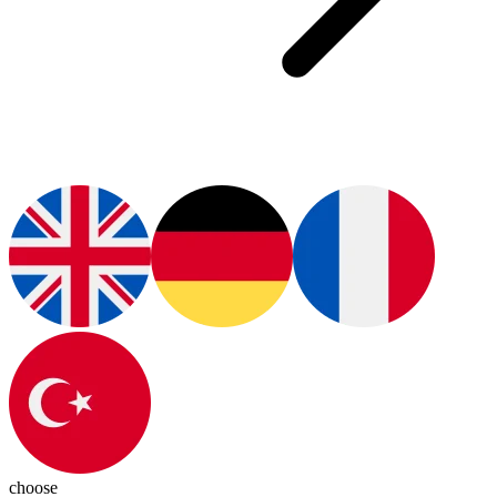
choose