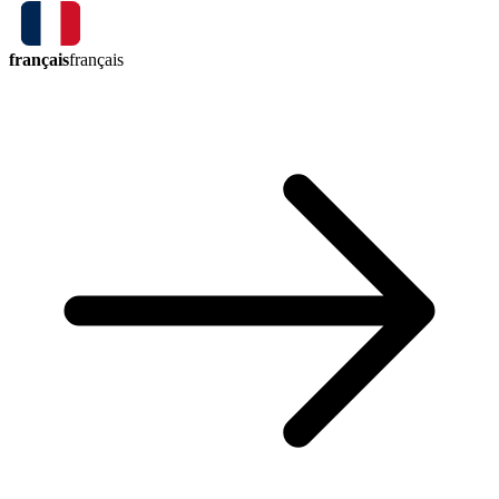
français
français