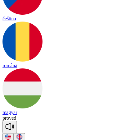
čeština
română
magyar
proved