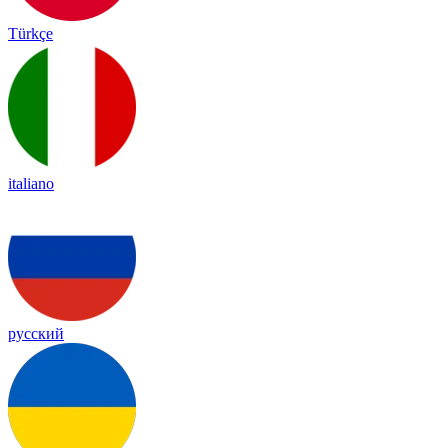
Türkçe
italiano
русский