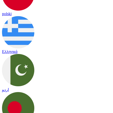
polski
Ελληνικά
اردو