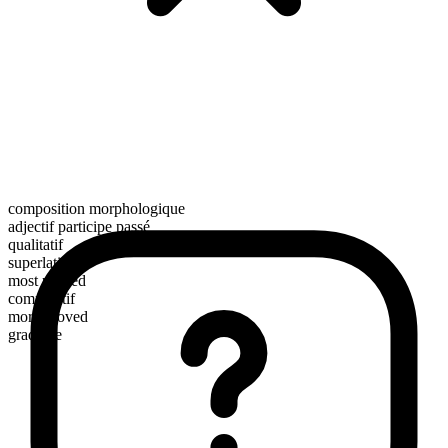
composition morphologique
adjectif participe passé
qualitatif
superlatif
most proved
comparatif
more proved
gradable