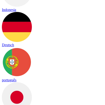
Indonesia
Deutsch
português