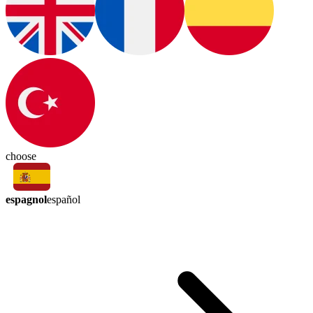
choose
espagnol
español