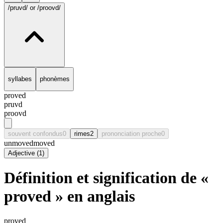
/pruvd/
or /proovd/
syllabes
phonèmes
proved
pruvd
proovd
souvent confondus
0
rimes
2
prononciation proche
0
unmoved
moved
Adjective
(
1
)
Définition et signification de «
proved » en anglais
proved