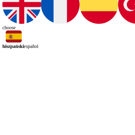
choose
hiszpański
español