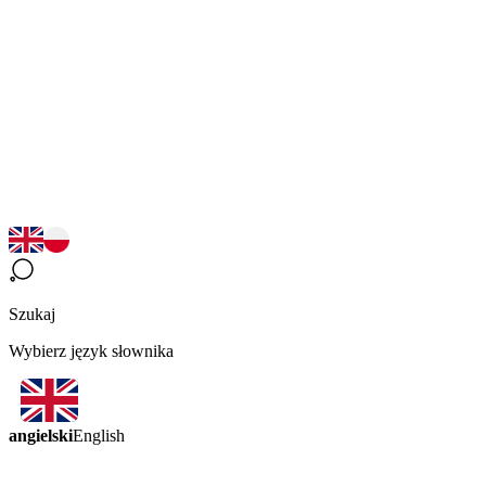
Szukaj
Wybierz język słownika
angielski
English