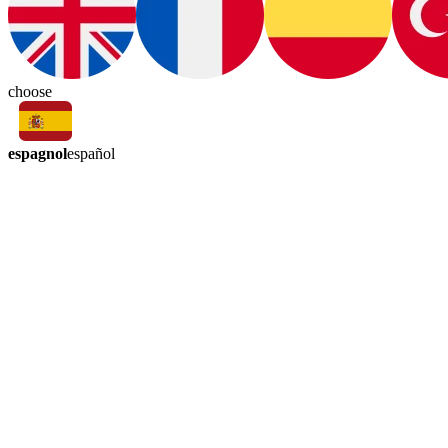
choose
espagnol
español